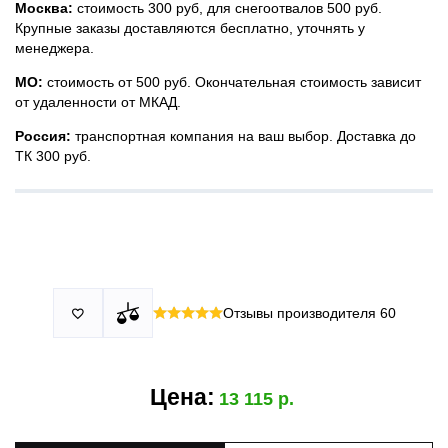
Москва:
стоимость 300 руб, для снегоотвалов 500 руб.
Крупные заказы доставляются бесплатно, уточнять у
менеджера.
МО:
стоимость от 500 руб. Окончательная стоимость зависит
от удаленности от МКАД.
Россия:
транспортная компания на ваш выбор. Доставка до
ТК 300 руб.
Принимаем все виды оплаты в том числе переводы и СПБ.
У нас 2 установочных центра:г. Москва, ул. Привольная д 2,
Для юридических лиц можно оплатить по счету.
стр.4 и п.Немчиновка, ул.Московская д 7.
Москва и МО
Более
миллиона
оплата по факту получения. Можно распаковать
установок.
и проверить товар.
Действует акция:
скидка 25%
на установку при покупке
Отзывы производителя
60

По России:
порогов.
оплата производится до момента отгрузки в ТК.
Цена:
13 115