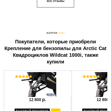
ВСЕ ОТЗЫВЫ
Покупатели, которые приобрели
Крепление для бензопилы для Arctic Cat
Квадроциклов Wildcat 1000i, также
купили
Отзывы ( 52 )
Отзыв
Рычаг подвески нижний...
Рычаг подвески ни
12 800
12 800
БЫСТРЫЙ ПРОСМОТР
БЫСТРЫЙ ПРОСМ