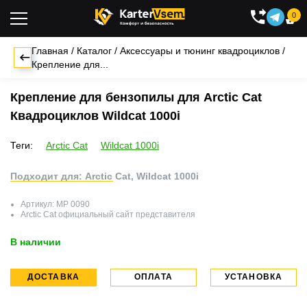
0

Главная
/
Каталог
/
Аксессуары и тюнинг квадроциклов
/
Крепление для...
Крепление для бензопилы для Arctic Cat
Квадроциклов Wildcat 1000i
Теги:
Arctic Cat
Wildcat 1000i
Подходит для: Arctic Cat, Wildcat 1000i
Артикул:
MP 0090
Arctic Cat
официальный сайт представителя
В наличии
ДОСТАВКА
ОПЛАТА
УСТАНОВКА