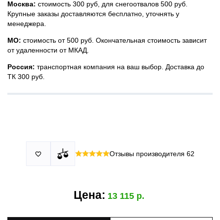
Москва:
стоимость 300 руб, для снегоотвалов 500 руб.
Крупные заказы доставляются бесплатно, уточнять у
менеджера.
МО:
стоимость от 500 руб. Окончательная стоимость зависит
от удаленности от МКАД.
Россия:
транспортная компания на ваш выбор. Доставка до
ТК 300 руб.
Принимаем все виды оплаты в том числе переводы и СПБ.
У нас 2 установочных центра:г. Москва, ул. Привольная д 2,
Для юридических лиц можно оплатить по счету.
стр.4 и п.Немчиновка, ул.Московская д 7.
Москва и МО
Более
миллиона
оплата по факту получения. Можно распаковать
установок.
и проверить товар.
Действует акция:
скидка 25%
на установку при покупке
Отзывы производителя
62

По России:
порогов.
оплата производится до момента отгрузки в ТК.
Цена:
13 115