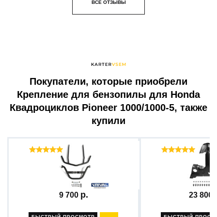
ВСЕ ОТЗЫВЫ
Покупатели, которые приобрели
Крепление для бензопилы для Honda
Квадроциклов Pioneer 1000/1000-5, также
купили
Отзывы ( 21 )
Отзыв
Бампер передний + комплект...
Защита для снегох
9 700
23 800
БЫСТРЫЙ ПРОСМОТР
БЫСТРЫЙ ПРОСМ