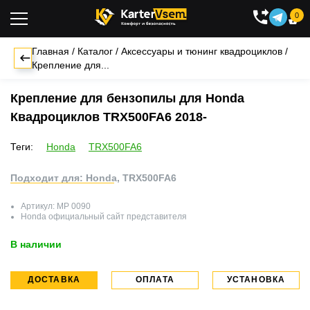
0

Главная
/
Каталог
/
Аксессуары и тюнинг квадроциклов
/
Крепление для...
Крепление для бензопилы для Honda
Квадроциклов TRX500FA6 2018-
Теги:
Honda
TRX500FA6
Подходит для: Honda, TRX500FA6
Артикул:
MP 0090
Honda
официальный сайт представителя
В наличии
ДОСТАВКА
ОПЛАТА
УСТАНОВКА