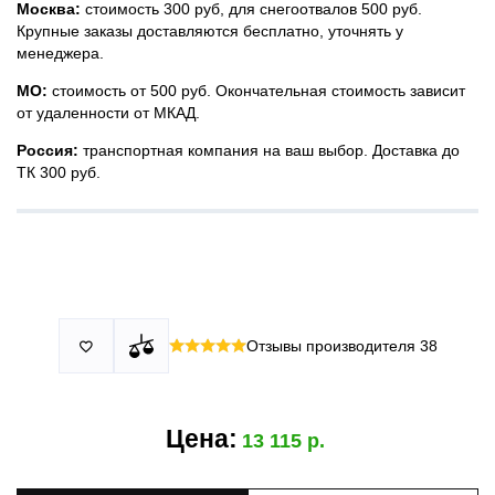
Москва:
стоимость 300 руб, для снегоотвалов 500 руб.
Крупные заказы доставляются бесплатно, уточнять у
менеджера.
МО:
стоимость от 500 руб. Окончательная стоимость зависит
от удаленности от МКАД.
Россия:
транспортная компания на ваш выбор. Доставка до
ТК 300 руб.
Принимаем все виды оплаты в том числе переводы и СПБ.
У нас 2 установочных центра:г. Москва, ул. Привольная д 2,
Для юридических лиц можно оплатить по счету.
стр.4 и п.Немчиновка, ул.Московская д 7.
Москва и МО
Более
миллиона
оплата по факту получения. Можно распаковать
установок.
и проверить товар.
Действует акция:
скидка 25%
на установку при покупке
Отзывы производителя
38

По России:
порогов.
оплата производится до момента отгрузки в ТК.
Цена:
13 115