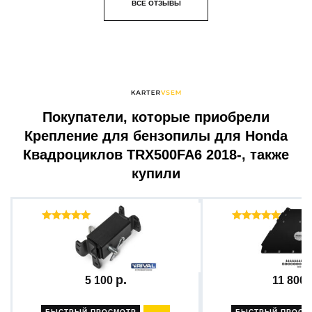
ВСЕ ОТЗЫВЫ
Покупатели, которые приобрели
Крепление для бензопилы для Honda
Квадроциклов TRX500FA6 2018-, также
купили
Отзывы ( 37 )
Отзыв
Комплект быстросъемного...
Защита для снегох
5 100
11 800
БЫСТРЫЙ ПРОСМОТР
БЫСТРЫЙ ПРОСМ