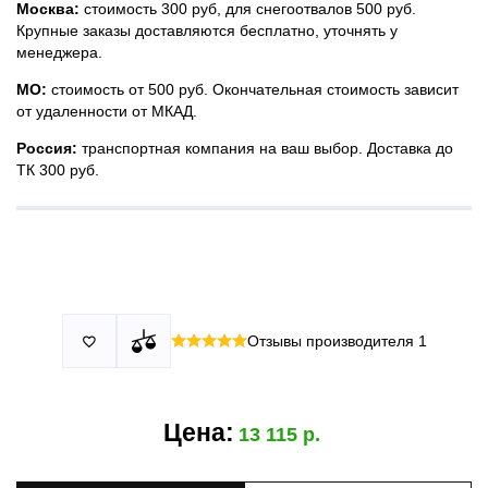
Москва:
стоимость 300 руб, для снегоотвалов 500 руб.
Крупные заказы доставляются бесплатно, уточнять у
менеджера.
МО:
стоимость от 500 руб. Окончательная стоимость зависит
от удаленности от МКАД.
Россия:
транспортная компания на ваш выбор. Доставка до
ТК 300 руб.
Принимаем все виды оплаты в том числе переводы и СПБ.
У нас 2 установочных центра:г. Москва, ул. Привольная д 2,
Для юридических лиц можно оплатить по счету.
стр.4 и п.Немчиновка, ул.Московская д 7.
Москва и МО
Более
миллиона
оплата по факту получения. Можно распаковать
установок.
и проверить товар.
Действует акция:
скидка 25%
на установку при покупке
Отзывы производителя
1

По России:
порогов.
оплата производится до момента отгрузки в ТК.
Цена:
13 115