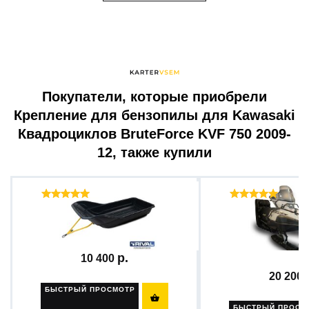
Покупатели, которые приобрели
Крепление для бензопилы для Kawasaki
Квадроциклов BruteForce KVF 750 2009-
12, также купили
Отзывы ( 60 )
Отзыв
Сани-волокуши 1430 с...
Крепление для ру
Yamaha...
10 400
20 200
БЫСТРЫЙ ПРОСМОТР

БЫСТРЫЙ ПРОСМ