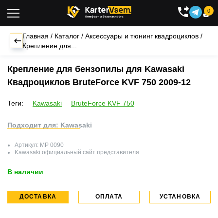
0

Главная
/
Каталог
/
Аксессуары и тюнинг квадроциклов
/
Крепление для...
Крепление для бензопилы для Kawasaki
Квадроциклов BruteForce KVF 750 2009-12
Теги:
Kawasaki
BruteForce KVF 750
Подходит для: Kawasaki
Артикул:
MP 0090
Kawasaki
официальный сайт представителя
В наличии
ДОСТАВКА
ОПЛАТА
УСТАНОВКА