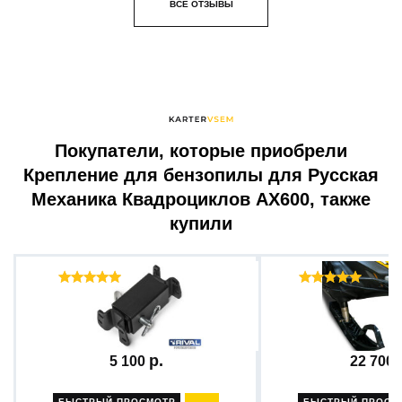
ВСЕ ОТЗЫВЫ
Покупатели, которые приобрели
Крепление для бензопилы для Русская
Механика Квадроциклов AX600, также
купили
Отзывы ( 6 )
Отзыв
Комплект быстросъемного...
Бампер + комплект
5 100
22 700
БЫСТРЫЙ ПРОСМОТР
БЫСТРЫЙ ПРОСМ