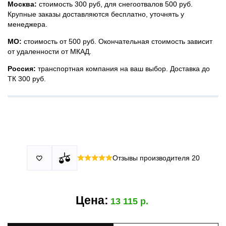
Москва:
стоимость 300 руб, для снегоотвалов 500 руб.
Крупные заказы доставляются бесплатно, уточнять у
менеджера.
МО:
стоимость от 500 руб. Окончательная стоимость зависит
от удаленности от МКАД.
Россия:
транспортная компания на ваш выбор. Доставка до
ТК 300 руб.
Принимаем все виды оплаты в том числе переводы и СПБ.
У нас 2 установочных центра:г. Москва, ул. Привольная д 2,
Для юридических лиц можно оплатить по счету.
стр.4 и п.Немчиновка, ул.Московская д 7.
Москва и МО
Более
миллиона
оплата по факту получения. Можно распаковать
установок.
и проверить товар.
Действует акция:
скидка 25%
на установку при покупке
Отзывы производителя
20

По России:
порогов.
оплата производится до момента отгрузки в ТК.
Цена:
13 115