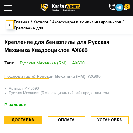
0

Главная
/
Каталог
/
Аксессуары и тюнинг квадроциклов
/
Крепление для...
Крепление для бензопилы для Русская
Механика Квадроциклов AX600
Теги:
Русская Механика (RM)
AX600
Подходит для: Русская Механика (RM), AX600
Артикул:
MP 0090
Русская Механика (RM)
официальный сайт представителя
В наличии
ДОСТАВКА
ОПЛАТА
УСТАНОВКА