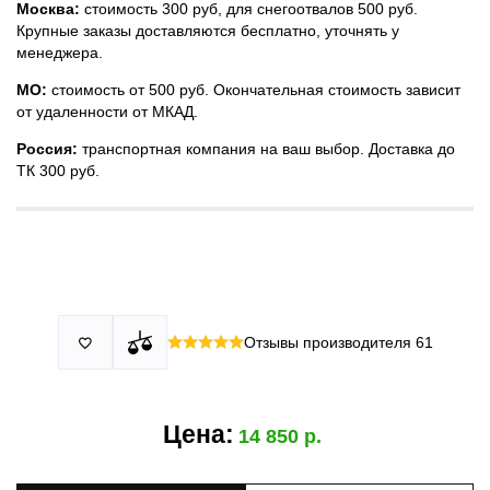
Москва:
стоимость 300 руб, для снегоотвалов 500 руб.
Крупные заказы доставляются бесплатно, уточнять у
менеджера.
МО:
стоимость от 500 руб. Окончательная стоимость зависит
от удаленности от МКАД.
Россия:
транспортная компания на ваш выбор. Доставка до
ТК 300 руб.
Принимаем все виды оплаты в том числе переводы и СПБ.
У нас 2 установочных центра:г. Москва, ул. Привольная д 2,
Для юридических лиц можно оплатить по счету.
стр.4 и п.Немчиновка, ул.Московская д 7.
Москва и МО
Более
миллиона
оплата по факту получения. Можно распаковать
установок.
и проверить товар.
Действует акция:
скидка 25%
на установку при покупке
Отзывы производителя
61

По России:
порогов.
оплата производится до момента отгрузки в ТК.
Цена:
14 850