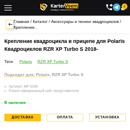
0

Главная
/
Каталог
/
Аксессуары и тюнинг квадроциклов
/
Крепление...
Крепление квадроцикла в прицепе для Polaris
Квадроциклов RZR XP Turbo S 2018-
Теги:
Polaris
RZR XP Turbo S
Подходит для: Polaris, RZR XP Turbo S
Артикул:
MP 0206
Polaris
официальный сайт представителя
В наличии
ДОСТАВКА
ОПЛАТА
УСТАНОВКА