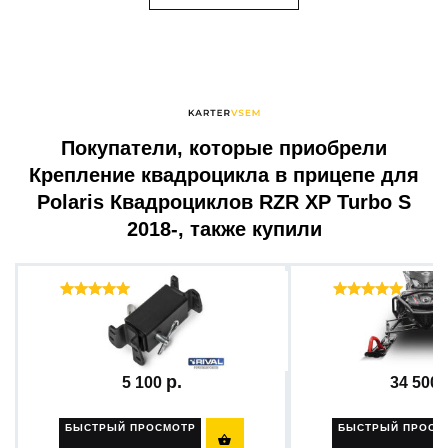
Покупатели, которые приобрели
Крепление квадроцикла в прицепе для
Polaris Квадроциклов RZR XP Turbo S
2018-, также купили
Отзывы ( 61 )
Отзыв
Комплект быстросъемного...
Бампер передний с
5 100
34 500
БЫСТРЫЙ ПРОСМОТР
БЫСТРЫЙ ПРОСМ
