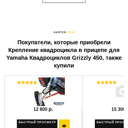
Покупатели, которые приобрели
Крепление квадроцикла в прицепе для
Yamaha Квадроциклов Grizzly 450, также
купили
Отзывы ( 24 )
Отзы
Рычаг подвески верхний...
Защита днища снег
12 800
15 300
БЫСТРЫЙ ПРОСМОТР
БЫСТРЫЙ ПРОСМ
