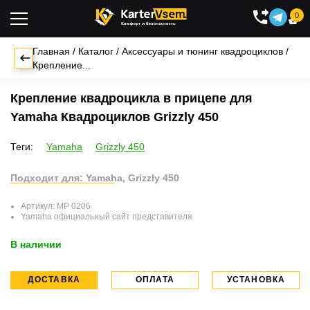
0

Главная
/
Каталог
/
Аксессуары и тюнинг квадроциклов
/
Крепление...
Крепление квадроцикла в прицепе для
Yamaha Квадроциклов Grizzly 450
Теги:
Yamaha
Grizzly 450
Подходит для: Yamaha, Grizzly 450
Артикул:
MP 0206
Yamaha
официальный сайт представителя
В наличии
ДОСТАВКА
ОПЛАТА
УСТАНОВКА