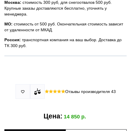
Москва:
стоимость 300 руб, для снегоотвалов 500 руб.
Крупные заказы доставляются бесплатно, уточнять у
менеджера.
МО:
стоимость от 500 руб. Окончательная стоимость зависит
от удаленности от МКАД.
Россия:
транспортная компания на ваш выбор. Доставка до
ТК 300 руб.
Принимаем все виды оплаты в том числе переводы и СПБ.
У нас 2 установочных центра:г. Москва, ул. Привольная д 2,
Для юридических лиц можно оплатить по счету.
стр.4 и п.Немчиновка, ул.Московская д 7.
Москва и МО
Более
миллиона
оплата по факту получения. Можно распаковать
установок.
и проверить товар.
Действует акция:
скидка 25%
на установку при покупке
Отзывы производителя
43

По России:
порогов.
оплата производится до момента отгрузки в ТК.
Цена:
14 850