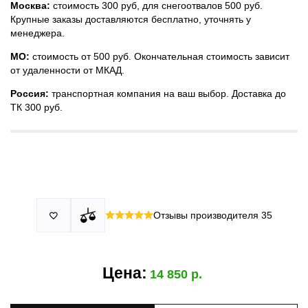
Москва:
стоимость 300 руб, для снегоотвалов 500 руб.
Крупные заказы доставляются бесплатно, уточнять у
менеджера.
МО:
стоимость от 500 руб. Окончательная стоимость зависит
от удаленности от МКАД.
Россия:
транспортная компания на ваш выбор. Доставка до
ТК 300 руб.
Принимаем все виды оплаты в том числе переводы и СПБ.
У нас 2 установочных центра:г. Москва, ул. Привольная д 2,
Для юридических лиц можно оплатить по счету.
стр.4 и п.Немчиновка, ул.Московская д 7.
Москва и МО
Более
миллиона
оплата по факту получения. Можно распаковать
установок.
и проверить товар.
Действует акция:
скидка 25%
на установку при покупке
Отзывы производителя
35

По России:
порогов.
оплата производится до момента отгрузки в ТК.
Цена:
14 850