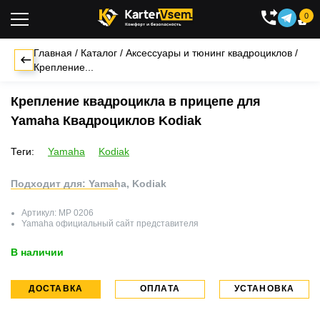
0

Главная
/
Каталог
/
Аксессуары и тюнинг квадроциклов
/
Крепление...
Крепление квадроцикла в прицепе для
Yamaha Квадроциклов Kodiak
Теги:
Yamaha
Kodiak
Подходит для: Yamaha, Kodiak
Артикул:
MP 0206
Yamaha
официальный сайт представителя
В наличии
ДОСТАВКА
ОПЛАТА
УСТАНОВКА