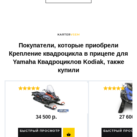
Покупатели, которые приобрели
Крепление квадроцикла в прицепе для
Yamaha Квадроциклов Kodiak, также
купили
Отзывы ( 28 )
Отзы
FULL WRAP-AROUND FRONT...
Бампер с ложемент
34 500
27 600
БЫСТРЫЙ ПРОСМОТР
БЫСТРЫЙ ПРОСМ
