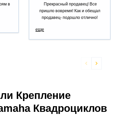
рям в
Прекрасный продавец! Все
пришло вовремя! Как и обещал
продавец- подошло отлично!
еще


ели Крепление
Yamaha Квадроциклов