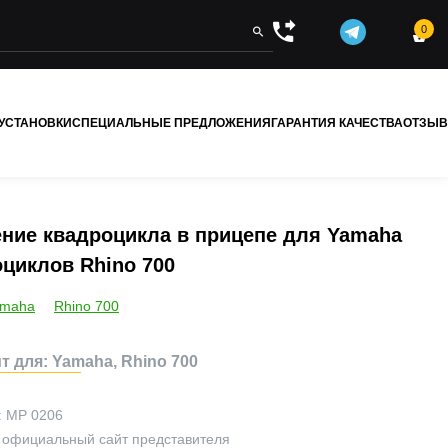
0


 УСТАНОВКИ
СПЕЦИАЛЬНЫЕ ПРЕДЛОЖЕНИЯ
ГАРАНТИЯ КАЧЕСТВА
ОТЗЫ
ние квадроцикла в прицепе для Yamaha
циклов Rhino 700
amaha
Rhino 700
 для: Yamaha, Rhino 700
:
MP 0206
официальный сайт представителя