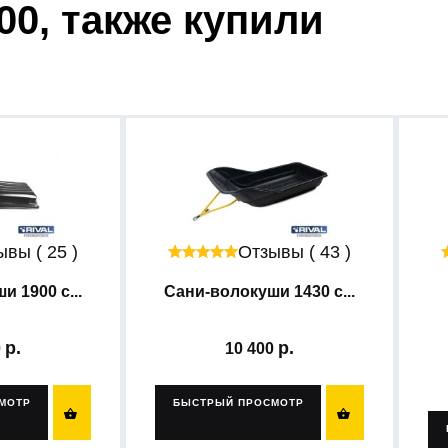
00, также купили
вы ( 25 )
Отзывы ( 43 )
 1900 с...
Сани-волокуши 1430 с...
0
10 400
МОТР
БЫСТРЫЙ ПРОСМОТР

