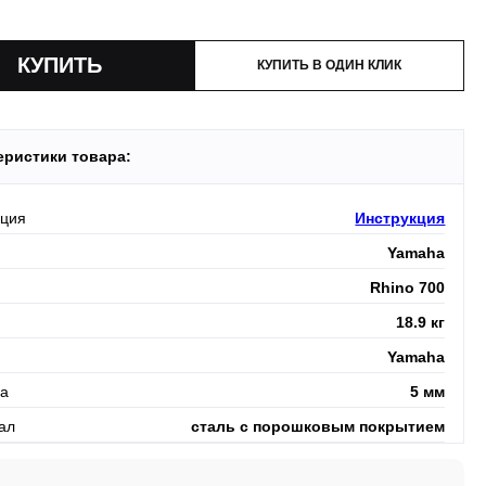
и:
оплата производится до момента отгрузки в ТК.
КУПИТЬ В ОДИН КЛИК
еристики товара:
кция
Инструкция
Yamaha
Rhino 700
18.9 кг
Yamaha
а
5 мм
ал
сталь с порошковым покрытием