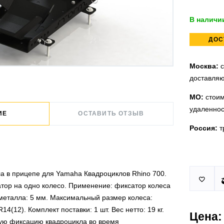
В наличи
ДОС
Москва:
с
доставляю
МО:
стоим
удаленнос
ИЕ
ОСТАВИТЬ ОТЗЫВ
Россия:
т
Принимаем
У нас 2 ус
а в прицепе для Yamaha Квадроциклов Rhino 700.

юридическ
п.Немчино
атор на одно колесо. Применение: фиксатор колеса
 металла: 5 мм. Максимальный размер колеса:
Москва и
Более
ми
4(12). Комплект поставки: 1 шт. Вес нетто: 19 кг.
проверить
Цена:
Действует
ую фиксацию квадроцикла во время