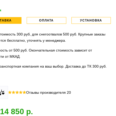
и
ТАВКА
ОПЛАТА
УСТАНОВКА
тоимость 300 руб, для снегоотвалов 500 руб. Крупные заказы
тся бесплатно, уточнять у менеджера.
ость от 500 руб. Окончательная стоимость зависит от
ти от МКАД.
ранспортная компания на ваш выбор. Доставка до ТК 300 руб.
 все виды оплаты в том числе переводы и СПБ. Для
тановочных центра:г. Москва, ул. Привольная д 2, стр.4 и
Отзывы производителя
20
их лиц можно оплатить по счету.
вка, ул.Московская д 7.
 МО
ллиона
оплата по факту получения. Можно распаковать и
установок.
14 850
 товар.
 акция:
скидка 25%
на установку при покупке порогов.