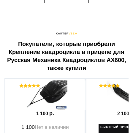
Покупатели, которые приобрели
Крепление квадроцикла в прицепе для
Русская Механика Квадроциклов AX600,
также купили
Отзывы ( 9 )
Отзыв
Демпфер для прицепного...
Накладка на лыжу 
1 100
2 100
1 100
Нет в наличии
БЫСТРЫЙ ПРОСМ