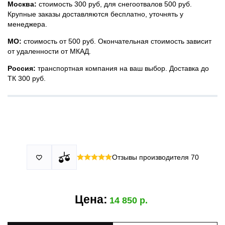
Москва:
стоимость 300 руб, для снегоотвалов 500 руб.
Крупные заказы доставляются бесплатно, уточнять у
менеджера.
МО:
стоимость от 500 руб. Окончательная стоимость зависит
от удаленности от МКАД.
Россия:
транспортная компания на ваш выбор. Доставка до
ТК 300 руб.
Принимаем все виды оплаты в том числе переводы и СПБ.
У нас 2 установочных центра:г. Москва, ул. Привольная д 2,
Для юридических лиц можно оплатить по счету.
стр.4 и п.Немчиновка, ул.Московская д 7.
Москва и МО
Более
миллиона
оплата по факту получения. Можно распаковать
установок.
и проверить товар.
Действует акция:
скидка 25%
на установку при покупке
Отзывы производителя
70

По России:
порогов.
оплата производится до момента отгрузки в ТК.
Цена:
14 850