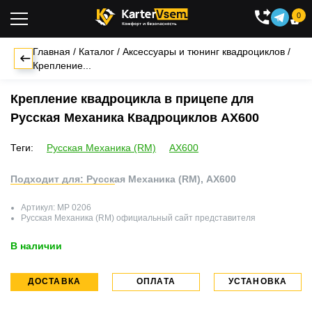
0

Главная
/
Каталог
/
Аксессуары и тюнинг квадроциклов
/
Крепление...
Крепление квадроцикла в прицепе для
Русская Механика Квадроциклов AX600
Теги:
Русская Механика (RM)
AX600
Подходит для: Русская Механика (RM), AX600
Артикул:
MP 0206
Русская Механика (RM)
официальный сайт представителя
В наличии
ДОСТАВКА
ОПЛАТА
УСТАНОВКА