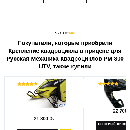
Покупатели, которые приобрели
Крепление квадроцикла в прицепе для
Русская Механика Квадроциклов РМ 800
UTV, также купили
Отзывы ( 26 )
Отзы
Бампер передний
Бампер + комплект
платформа...
22 700
21 300
БЫСТРЫЙ ПРОСМ