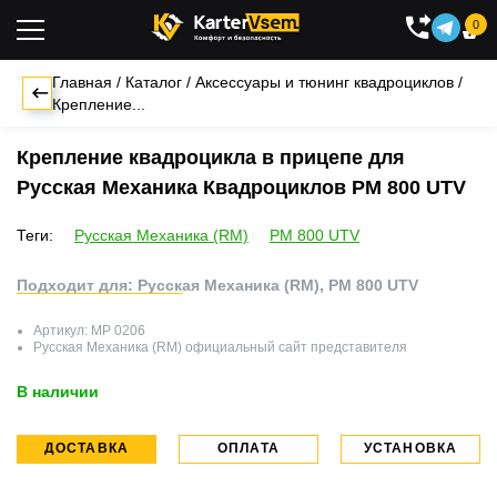
0

Главная
/
Каталог
/
Аксессуары и тюнинг квадроциклов
/
Крепление...
Крепление квадроцикла в прицепе для
Русская Механика Квадроциклов РМ 800 UTV
Теги:
Русская Механика (RM)
РМ 800 UTV
Подходит для: Русская Механика (RM), РМ 800 UTV
Артикул:
MP 0206
Русская Механика (RM)
официальный сайт представителя
В наличии
ДОСТАВКА
ОПЛАТА
УСТАНОВКА