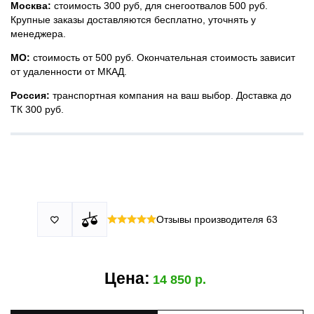
Москва:
стоимость 300 руб, для снегоотвалов 500 руб.
Крупные заказы доставляются бесплатно, уточнять у
менеджера.
МО:
стоимость от 500 руб. Окончательная стоимость зависит
от удаленности от МКАД.
Россия:
транспортная компания на ваш выбор. Доставка до
ТК 300 руб.
Принимаем все виды оплаты в том числе переводы и СПБ.
У нас 2 установочных центра:г. Москва, ул. Привольная д 2,
Для юридических лиц можно оплатить по счету.
стр.4 и п.Немчиновка, ул.Московская д 7.
Москва и МО
Более
миллиона
оплата по факту получения. Можно распаковать
установок.
и проверить товар.
Действует акция:
скидка 25%
на установку при покупке
Отзывы производителя
63

По России:
порогов.
оплата производится до момента отгрузки в ТК.
Цена:
14 850