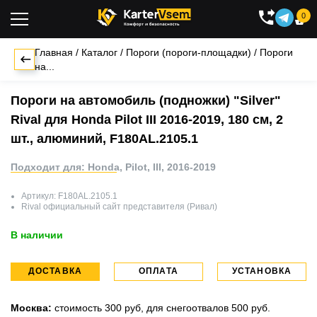
0

Главная
/
Каталог
/
Пороги (пороги-площадки)
/
Пороги
на...
Пороги на автомобиль (подножки) "Silver"
Rival для Honda Pilot III 2016-2019, 180 см, 2
шт., алюминий, F180AL.2105.1
Подходит для: Honda, Pilot, III, 2016-2019
Артикул:
F180AL.2105.1
Rival
официальный сайт представителя (Ривал)
В наличии
ДОСТАВКА
ОПЛАТА
УСТАНОВКА
Москва:
стоимость 300 руб, для снегоотвалов 500 руб.