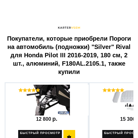
Покупатели, которые приобрели Пороги
на автомобиль (подножки) "Silver" Rival
для Honda Pilot III 2016-2019, 180 см, 2
шт., алюминий, F180AL.2105.1, также
купили
Отзывы ( 53 )
Отзыв
Рычаг подвески нижний...
Защита для снегохо
12 800
15 300
БЫСТРЫЙ ПРОСМОТР
БЫСТРЫЙ ПРОСМ
