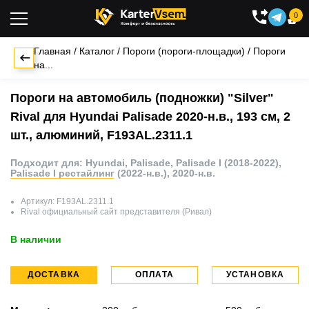
0

Главная
/
Каталог
/
Пороги (пороги-площадки)
/
Пороги
на...
Пороги на автомобиль (подножки) "Silver"
Rival для Hyundai Palisade 2020-н.в., 193 см, 2
шт., алюминий, F193AL.2311.1
Подходит для: Hyundai, Palisade, Palisade I (2018-2022),
Palisade I рестайлинг (2022-н.в.), 2020-н.в.
Артикул:
F193AL.2311.1
Rival
официальный сайт представителя (Ривал)
В наличии
ДОСТАВКА
ОПЛАТА
УСТАНОВКА