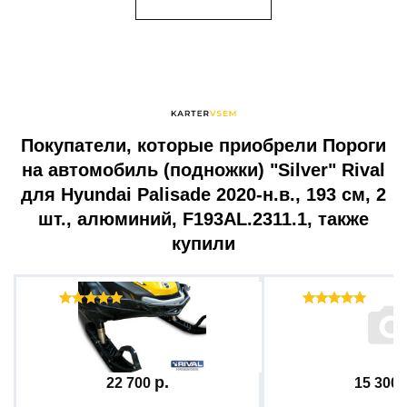
Покупатели, которые приобрели Пороги
на автомобиль (подножки) "Silver" Rival
для Hyundai Palisade 2020-н.в., 193 см, 2
шт., алюминий, F193AL.2311.1, также
купили
Отзывы ( 1 )
Отзыв
Бампер + комплект крепежа...
Защита днища снег
22 700
15 300