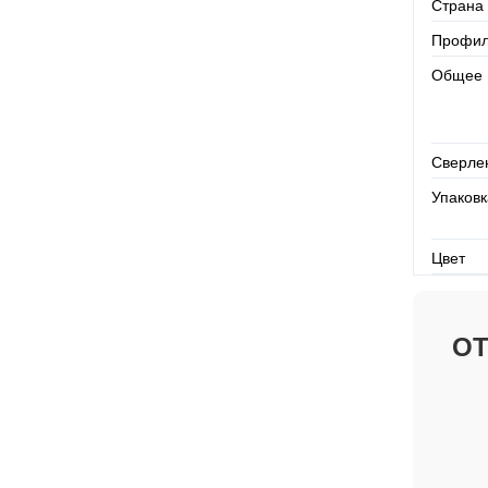
Страна
Профи
Общее
Сверле
Упаков
Цвет
О