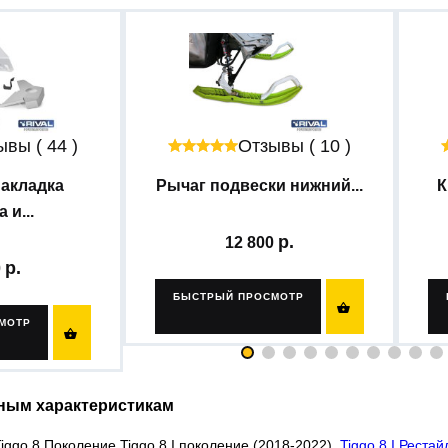
вы ( 44 )
Отзывы ( 10 )
накладка
Рычаг подвески нижний...
К
 и...
12 800
0
БЫСТРЫЙ ПРОСМОТР

МОТР

ным характеристикам
ggo 8 Поколение Tiggo 8 I поколение (2018-2022),
Tiggo 8 I Рестай