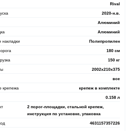
Rival
уска
2020-н.в.
Алюминий
ка
Алюминий
е накладки
Полипропилен
порога
180 см
рузка
150 кг
ты
2002x210x375
все
е крепежа
крепеж в комплекте
0.158 л
кт
2 порог-площадки, стальной крепеж,
инструкция по установке, упаковка
код
4631157357226