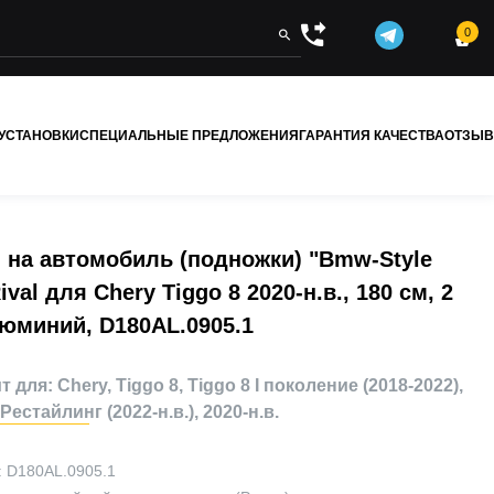
0


 УСТАНОВКИ
СПЕЦИАЛЬНЫЕ ПРЕДЛОЖЕНИЯ
ГАРАНТИЯ КАЧЕСТВА
ОТЗЫ
 на автомобиль (подножки) "Bmw-Style
ival для Chery Tiggo 8 2020-н.в., 180 см, 2
люминий, D180AL.0905.1
 для: Chery, Tiggo 8, Tiggo 8 I поколение (2018-2022),
 Рестайлинг (2022-н.в.), 2020-н.в.
:
D180AL.0905.1