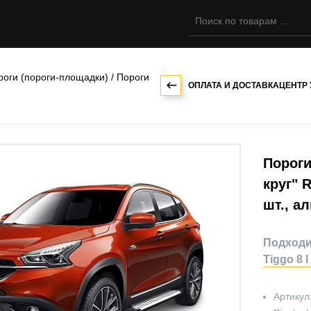
роги (пороги-площадки)
/
Пороги
ОПЛАТА И ДОСТАВКА
ЦЕНТР
Пороги
круг" R
шт., а
Подходит
Tiggo 8 I
Артикул