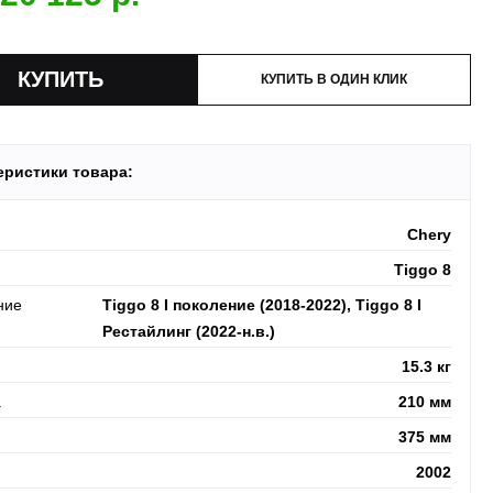
 акция:
скидка 25%
на установку при покупке порогов.
и:
оплата производится до момента отгрузки в ТК.
КУПИТЬ В ОДИН КЛИК
еристики товара:
Chery
Tiggo 8
ние
Tiggo 8 I поколение (2018-2022), Tiggo 8 I
Рестайлинг (2022-н.в.)
15.3 кг
а
210 мм
375 мм
2002