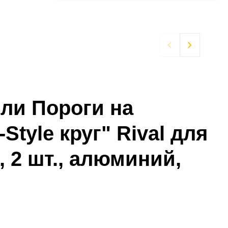


ли Пороги на
tyle круг" Rival для
м, 2 шт., алюминий,