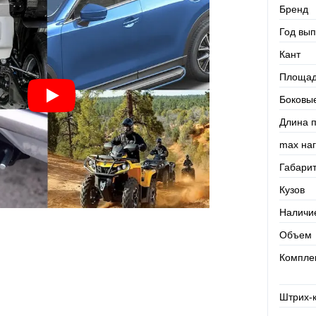
Бренд
Год вып
Кант
Площад
Боковы
Длина 
max наг
Габари
Кузов
Наличи
Объем
Компле
Штрих-