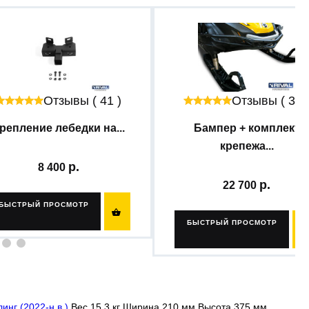
Отзывы ( 41 )
Отзывы ( 38 
репление лебедки на...
Бампер + комплект
крепежа...
8 400
22 700
БЫСТРЫЙ ПРОСМОТР

БЫСТРЫЙ ПРОСМОТР
линг (2022-н.в.)
Вес 15.3 кг Ширина 210 мм Высота 375 мм