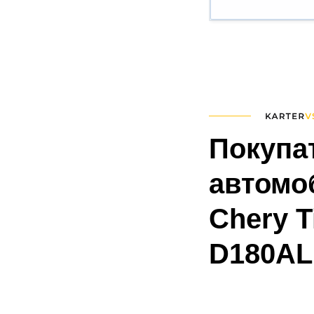
Покупа
автомоб
Chery T
D180AL.