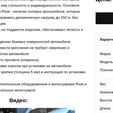
Действует
 ему стильность и индивидуальность. Основное
По Росси
 Rival - наличие силовых кронштейнов, которые
рживать динамическую нагрузку до 150 кг, без
ции.
 не поддается коррозии, обеспечивает легкость и
Характ
ждению боковых поверхностей автомобиля.
 места крепления не требует сверления и
Марка
отки автомобиля.
о просвета (клиренса).
Модель
овки порогов при установке на автомобиле.
Поколе
 крепеж (толщина 5 мм) и инструкция по установке.
Вес
лнительным оборудованием и аксессуарами Rival и
нальных аксессуаров.
Ширин
Видео:
Высота
Длина