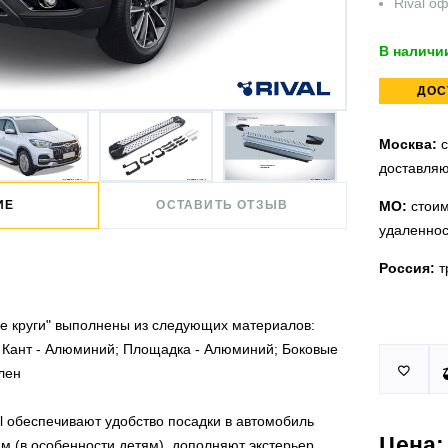
Rival
оф
В наличи
ДОС
Москва:
с
доставляю
ИЕ
ОСТАВИТЬ ОТЗЫВ
МО:
стоим
удаленнос
Россия:
т
yle круги" выполнены из следующих материалов:
 Кант - Алюминий; Площадка - Алюминий; Боковые
Принимаем
У нас 2 ус

лен
юридическ
п.Немчино
Москва и
Более
ми
l обеспечивают удобство посадки в автомобиль
проверить
Цена:
м (в особенности детям), дополняют экстерьер