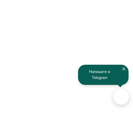
Infiniti
Isuzu
IRBIS
Iveco
JAC
Jaguar
Jeep
Kia
Kaiyi
Kamaz
Напишите в
Telegram
KAYO
Kawasaki
KTM
Lada
Land Rover
Lamborghini
Lexus
Lifan