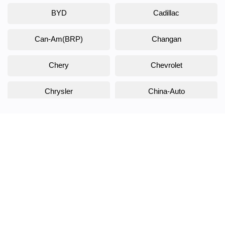
BYD
Cadillac
Can-Am(BRP)
Changan
Chery
Chevrolet
Chrysler
China-Auto
Citroen
Daewoo
Daihatsu
Datsun
Dodge
DongFeng
Doninvest
DW Hower
EVOLUTE
Exeed