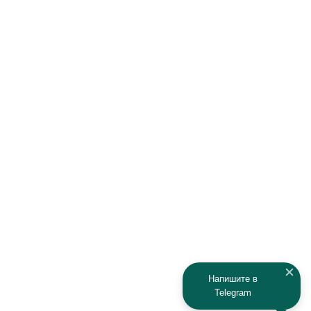
Haima
Haval
Hawtai
Hisun
Honda
Hyundai
Infiniti
Isuzu
IRBIS
Iveco
JAC
Jaguar
Jeep
Kia
Kaiyi
Kamaz
Напишите в
Telegram
KAYO
Kawasaki