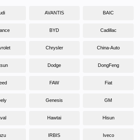
udi
AVANTIS
BAIC
liance
BYD
Cadillac
rolet
Chrysler
China-Auto
tsun
Dodge
DongFeng
eed
FAW
Fiat
ely
Genesis
GM
val
Hawtai
Hisun
uzu
IRBIS
Iveco