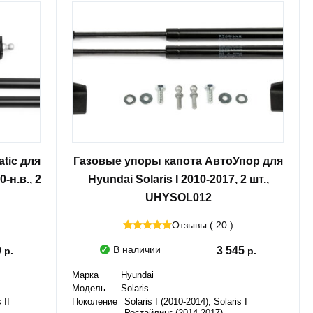
tic для
Газовые упоры капота АвтоУпор для
-н.в., 2
Hyundai Solaris I 2010-2017, 2 шт.,
UHYSOL012
Отзывы ( 20 )
В наличии
0
3 545
Марка
Hyundai
Модель
Solaris
 II
Поколение
Solaris I (2010-2014), Solaris I