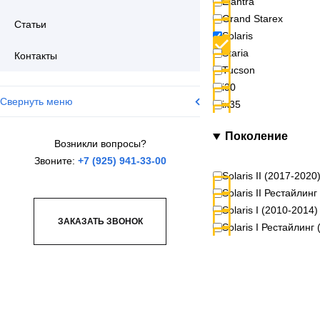
Elantra
Grand Starex
Статьи
Solaris
Staria
Контакты
Tucson
i30
Свернуть меню
ix35
Поколение
Возникли вопросы?
Звоните:
+7 (925) 941-33-00
Solaris II (2017-2020
Solaris II Рестайлин
Solaris I (2010-2014)
ЗАКАЗАТЬ ЗВОНОК
Solaris I Рестайлинг