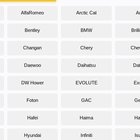
AlfaRomeo
Arctic Cat
A
Bentley
BMW
Bril
Changan
Chery
Chev
Daewoo
Daihatsu
Da
DW Hower
EVOLUTE
Ex
Foton
GAC
Ge
Hafei
Haima
Ha
Hyundai
Infiniti
Is