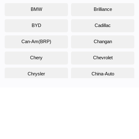
BMW
Brilliance
BYD
Cadillac
Can-Am(BRP)
Changan
Chery
Chevrolet
Chrysler
China-Auto
Citroen
Daewoo
Daihatsu
Datsun
Dodge
DongFeng
Doninvest
DW Hower