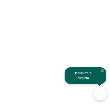
Honda
Hyundai
Infiniti
Isuzu
IRBIS
Iveco
JAC
Jaguar
Jeep
Kia
Kaiyi
Kamaz
Напишите в
Telegram
KAYO
Kawasaki
KTM
Lada
Land Rover
Lamborghini