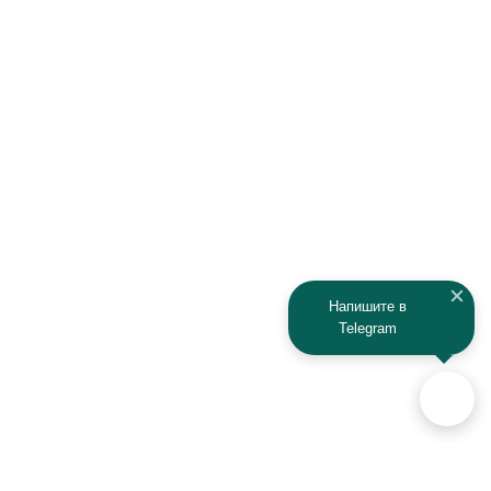
Infiniti
Isuzu
IRBIS
Iveco
JAC
Jaguar
Jeep
Kia
Kaiyi
Kamaz
Напишите в
Telegram
KAYO
Kawasaki
KTM
Lada
Land Rover
Lamborghini