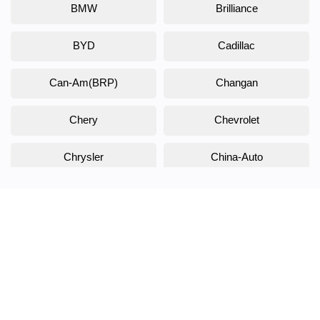
BMW
Brilliance
BYD
Cadillac
Can-Am(BRP)
Changan
Chery
Chevrolet
Chrysler
China-Auto
Citroen
Daewoo
Daihatsu
Datsun
Dodge
DongFeng
Doninvest
DW Hower