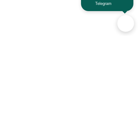
Telegram
KAYO
Kawasaki
KTM
Lada
Land Rover
Lamborghini
Lexus
Lifan
Lancia
Lincoln
Аксессуары для автомобилей
и техники активного отдыха
Luxgen
Lynx
+7 (925) 941-33-00
MAN
Maserati
Контакты
Mazda
MG
Mercedes
Mini
Политика конфиденциальности