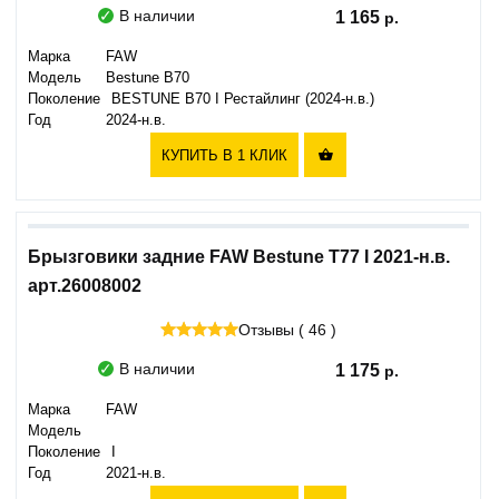
В наличии
1 165
Марка
FAW
Модель
Bestune B70
Поколение
BESTUNE B70 I Рестайлинг (2024-н.в.)
Год
2024-н.в.
КУПИТЬ В 1 КЛИК

Брызговики задние FAW Bestune T77 I 2021-н.в.
арт.26008002
Отзывы ( 46 )
В наличии
1 175
Марка
FAW
Модель
Поколение
I
Год
2021-н.в.