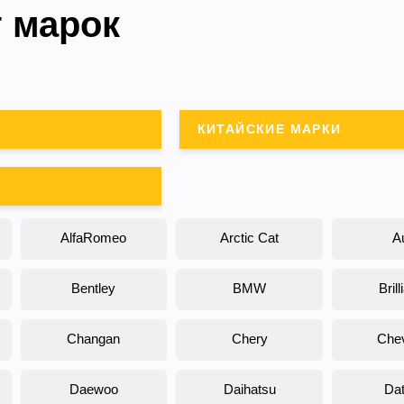
г марок
ybrid
КИТАЙСКИЕ МАРКИ
AlfaRomeo
Arctic Cat
A
Bentley
BMW
Bril
Changan
Chery
Chev
Daewoo
Daihatsu
Da