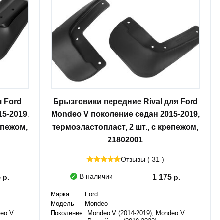
я Ford
Брызговики передние Rival для Ford
5-2019,
Mondeo V поколение седан 2015-2019,
епежом,
термоэластопласт, 2 шт., с крепежом,
21802001
Отзывы ( 31 )
В наличии
5
1 175
Марка
Ford
Модель
Mondeo
deo V
Поколение
Mondeo V (2014-2019), Mondeo V