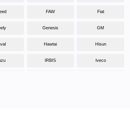
eed
FAW
Fiat
ely
Genesis
GM
val
Hawtai
Hisun
uzu
IRBIS
Iveco
ia
Kaiyi
Kamaz
ada
Land Rover
Lamborghini
coln
Luxgen
Lynx
MG
Mercedes
Mini