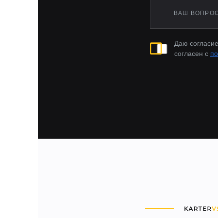
T2
Taos
Teramont
Terrano
Даю согласие
Tiggo 4
согласен с
по
Tiggo 4 Pro
Tiggo 7 Pro
Tiggo 7 Pro Max
Tiggo 8
Tiggo 8 Pro
Tiggo 8 Pro Max
Tiguan
Touareg
Tugella
UNI-K
VX
Vesta Cross
Vesta, Vesta CNG
X70 Plus