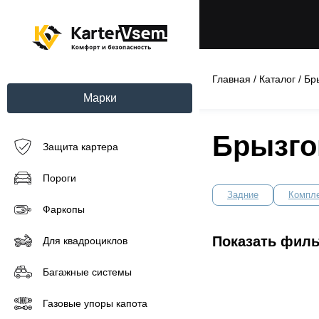
Главная
/
Каталог
/
Бр
Марки
Брызго
Защита картера
Пороги
Задние
Компл
Фаркопы
Показать фил
Для квадроциклов
Багажные системы
Газовые упоры капота