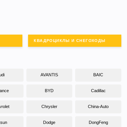
КВАДРОЦИКЛЫ И СНЕГОХОДЫ
udi
AVANTIS
BAIC
liance
BYD
Cadillac
rolet
Chrysler
China-Auto
tsun
Dodge
DongFeng