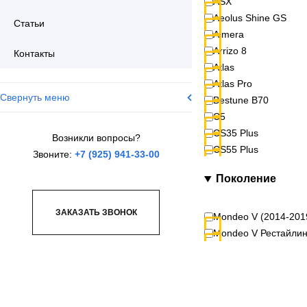
ASX
Aeolus Shine GS
Статьи
Almera
Arrizo 8
Контакты
Atlas
Atlas Pro
Свернуть меню
Bestune B70
C5
CS35 Plus
Возникли вопросы?
CS55 Plus
Звоните:
+7 (925) 941-33-00
CX-30
Поколение
CX-5
Camry
ЗАКАЗАТЬ ЗВОНОК
Cobalt
Mondeo V (2014-201
Coolray SX11
Mondeo V Рестайлин
Creta
Duster
Eclipse Cross
EcoSport