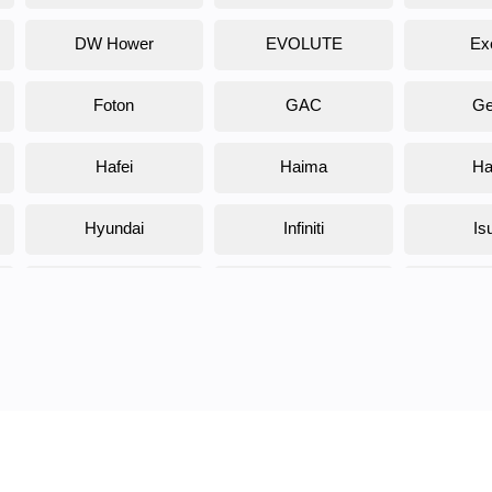
DW Hower
EVOLUTE
Ex
Foton
GAC
Ge
Hafei
Haima
Ha
Hyundai
Infiniti
Is
Jaguar
Jeep
K
Kawasaki
KTM
L
Lifan
Lancia
Lin
Maserati
Mazda