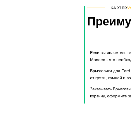
Emgrand SS11
Emgrand X7
Explorer
Преиму
F7
F7x
Focus
Forester
J7
Если вы являетесь в
J8
Mondeo - это необхо
JS4
Брызговики для Ford
Jetta
от грязи, камней и 
Jolion
K5
Заказывать Брызгови
Kaptur
корзину, оформите з
Karoq
Kuga
LX
Largus
Largus Cross