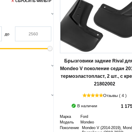
СБРОСИТЬ ФИЛЬТР
до
Брызговики задние Rival дл
Mondeo V поколение седан 201
термоэластопласт, 2 шт., с кр
21802002
Отзывы ( 4 )
В наличии
1 17
Марка
Ford
Модель
Mondeo
Поколение
Mondeo V (2014-2019), Mon