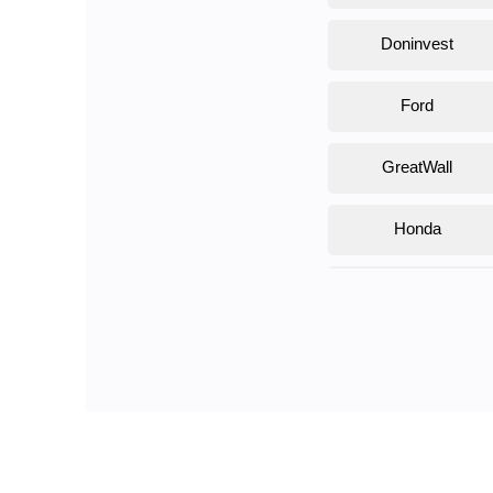
Doninvest
Ford
GreatWall
Honda
JAC
KAYO
Lexus
MAN