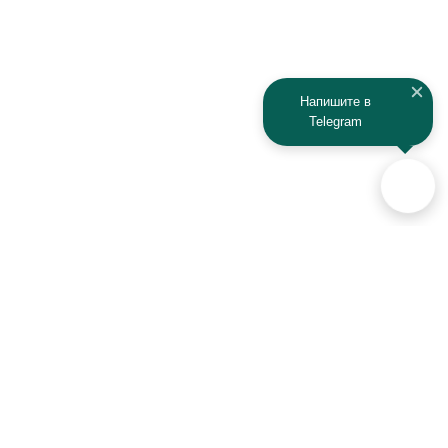
Jeep
Kia
Kaiyi
Kamaz
Напишите в
Telegram
KAYO
Kawasaki
KTM
Lada
Land Rover
Lamborghini
Lexus
Lifan
Lancia
Lincoln
Аксессуары для автомобилей
и техники активного отдыха
Luxgen
Lynx
+7 (925) 941-33-00
MAN
Maserati
Контакты