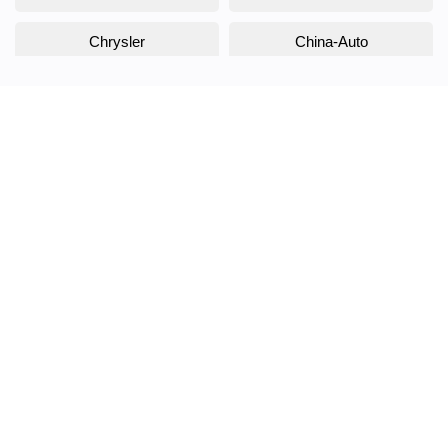
Chrysler
China-Auto
Citroen
Daewoo
Daihatsu
Datsun
Dodge
DongFeng
Doninvest
DW Hower
EVOLUTE
Exeed
FAW
Fiat
Ford
Foton