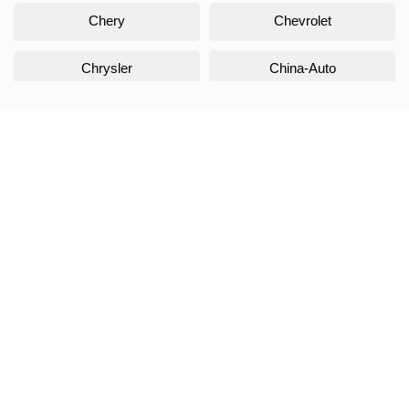
Chery
Chevrolet
Chrysler
China-Auto
Citroen
Daewoo
Daihatsu
Datsun
Dodge
DongFeng
Doninvest
DW Hower
EVOLUTE
Exeed
FAW
Fiat
Ford
Foton