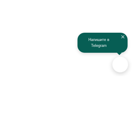
JAC
Jaguar
Jeep
Kia
Kaiyi
Kamaz
Напишите в
Telegram
KAYO
Kawasaki
KTM
Lada
Land Rover
Lamborghini
Lexus
Lifan
Lancia
Lincoln
Аксессуары для автомобилей
и техники активного отдыха
Luxgen
Lynx
+7 (925) 941-33-00