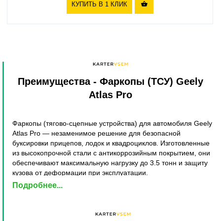
КУПИТЬ В 1 КЛИК

Преимущества
- Фаркопы (ТСУ) Geely
Atlas Pro
Фаркопы (тягово-сцепные устройства) для автомобиля Geely
Atlas Pro — незаменимое решение для безопасной
буксировки прицепов, лодок и квадроциклов. Изготовленные
из высокопрочной стали с антикоррозийным покрытием, они
обеспечивают максимальную нагрузку до 3.5 тонн и защиту
кузова от деформации при эксплуатации.
Подробнее...
Ключевое преимущество фаркопов Geely Atlas Pro —
универсальный монтаж в штатные отверстия кузова. Это
исключает необходимость сверления и сохраняет заводскую
гарантию автомобиля. Установка занимает менее 2 часов с