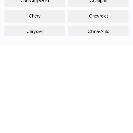
Can-Am(BRP)
Changan
Chery
Chevrolet
Chrysler
China-Auto
Citroen
Daewoo
Daihatsu
Datsun
Dodge
DongFeng
Doninvest
DW Hower
EVOLUTE
Exeed
FAW
Fiat