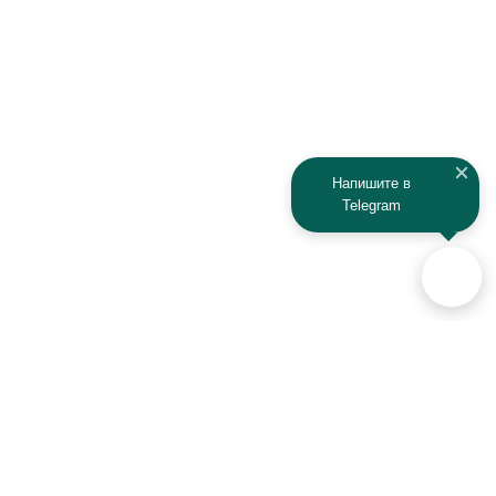
JAC
Jaguar
Jeep
Kia
Kaiyi
Kamaz
Напишите в
Telegram
KAYO
Kawasaki
KTM
Lada
Land Rover
Lamborghini
Lexus
Lifan
Lancia
Lincoln
Аксессуары для автомобилей
и техники активного отдыха