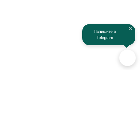
Jeep
Kia
Kaiyi
Kamaz
Напишите в
Telegram
KAYO
Kawasaki
KTM
Lada
Land Rover
Lamborghini
Lexus
Lifan
Lancia
Lincoln
Аксессуары для автомобилей
и техники активного отдыха
Luxgen
Lynx
+7 (925) 941-33-00
MAN
Maserati
Контакты