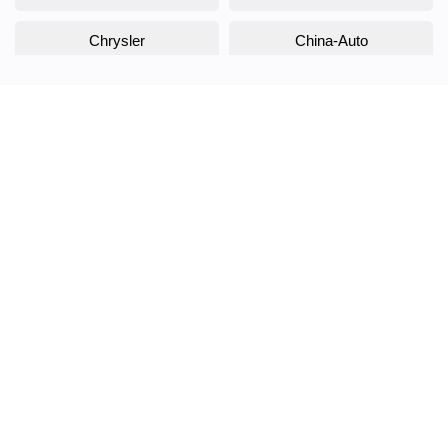
Chrysler
China-Auto
Citroen
Daewoo
Daihatsu
Datsun
Dodge
DongFeng
Doninvest
DW Hower
EVOLUTE
Exeed
FAW
Fiat
Ford
Foton