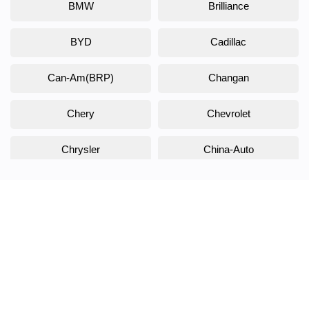
BMW
Brilliance
BYD
Cadillac
Can-Am(BRP)
Changan
Chery
Chevrolet
Chrysler
China-Auto
Citroen
Daewoo
Daihatsu
Datsun
Dodge
DongFeng
Doninvest
DW Hower