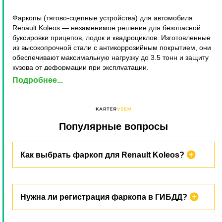
Фаркопы (тягово-сцепные устройства) для автомобиля
Renault Koleos — незаменимое решение для безопасной
буксировки прицепов, лодок и квадроциклов. Изготовленные
из высокопрочной стали с антикоррозийным покрытием, они
обеспечивают максимальную нагрузку до 3.5 тонн и защиту
кузова от деформации при эксплуатации.
Подробнее...
Ключевое преимущество фаркопов Renault Koleos —
универсальный монтаж в штатные отверстия кузова. Это
исключает необходимость сверления и сохраняет заводскую
гарантию автомобиля. Установка занимает менее 2 часов с
профессиональным подключением электропроводки.
Популярные вопросы
Надёжность и функциональность
фаркопов
Как выбрать фаркоп для Renault Koleos?
Современные ТСУ сочетают повышенную прочность с
эстетикой: литые конструкции с чернёным или
Ключевые параметры: тип сцепки (шаровый/фланцевый),
хромированным покрытием интегрируются в дизайн авто.
Нужна ли регистрация фаркопа в ГИБДД?
максимальная нагрузка (указана в ПТС), вид крепления
Съёмные модели позволяют демонтировать шар за 30
(съемный/несъемный). Для легковых авто Renault Koleos
секунд, сохраняя чистоту бампера.
рекомендуем шаровые устройства категории N (до 3.5 т) с