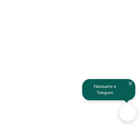
Infiniti
Isuzu
IRBIS
Iveco
JAC
Jaguar
Jeep
Kia
Kaiyi
Kamaz
Напишите в
Telegram
KAYO
Kawasaki
KTM
Lada
Land Rover
Lamborghini