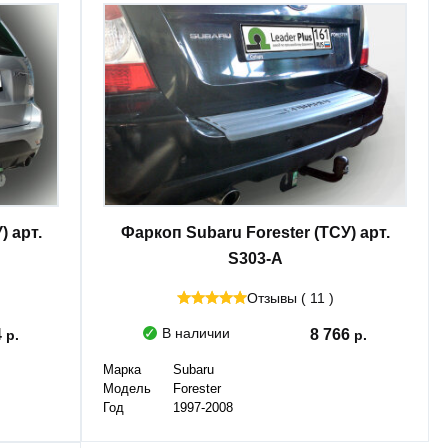
) арт.
Фаркоп Subaru Forester (ТСУ) арт.
S303-A
Отзывы ( 11 )
В наличии
4
8 766
Марка
Subaru
Модель
Forester
Год
1997-2008