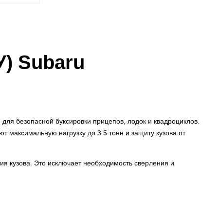
У) Subaru
для безопасной буксировки прицепов, лодок и квадроциклов.
т максимальную нагрузку до 3.5 тонн и защиту кузова от
я кузова. Это исключает необходимость сверления и
фессиональным подключением электропроводки.
чернёным или хромированным покрытием интегрируются в