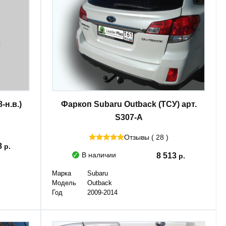
-н.в.)
Фаркоп Subaru Outback (ТСУ) арт.
S307-A
Отзывы ( 28 )
8
В наличии
8 513
Марка
Subaru
Модель
Outback
Год
2009-2014