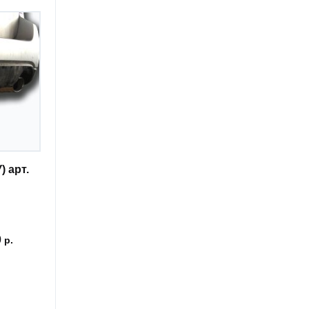
 арт.
0