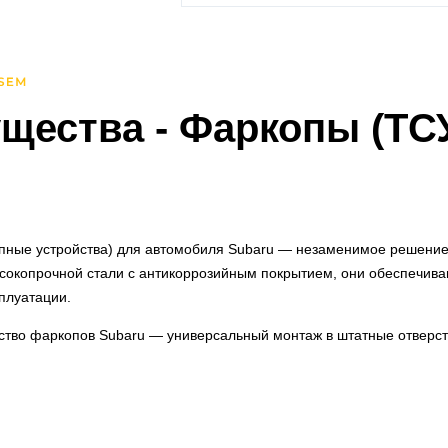
щества
- Фаркопы (ТС
пные устройства) для автомобиля Subaru — незаменимое решение 
сокопрочной стали с антикоррозийным покрытием, они обеспечиваю
плуатации.
тво фаркопов Subaru — универсальный монтаж в штатные отверсти
 гарантию автомобиля. Установка занимает менее 2 часов с про
и функциональность фаркопов
четают повышенную прочность с эстетикой: литые конструкции с 