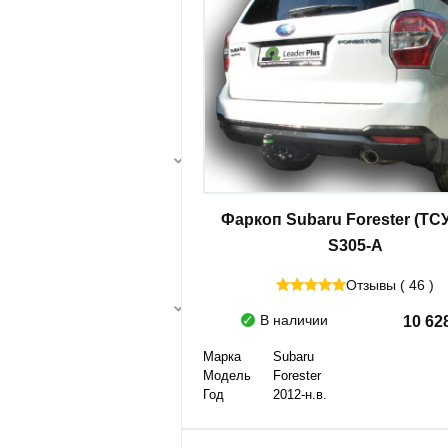
Фаркоп Subaru Forester (ТСУ
S305-A
Отзывы ( 46 )
В наличии
10 62
Марка
Subaru
Модель
Forester
Год
2012-н.в.