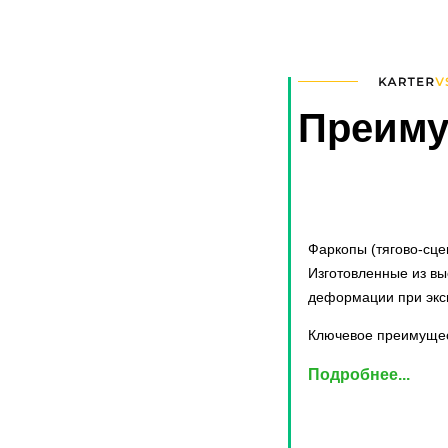
Преиму
Фаркопы (тягово-сце
Изготовленные из вы
деформации при экс
Ключевое преимущес
сохраняет заводскую
Подробнее...
Надёжность 
Современные ТСУ со