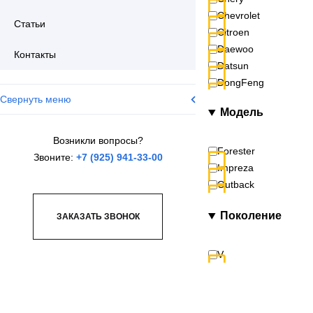
Chevrolet
Статьи
Citroen
Daewoo
Контакты
Datsun
DongFeng
Свернуть меню
Exeed
Модель
FAW
Fiat
Возникли вопросы?
Ford
Forester
Звоните:
+7 (925) 941-33-00
Foton
Impreza
GAC
Outback
GAZ
Поколение
Geely
ЗАКАЗАТЬ ЗВОНОК
Great Wall
Haval
V
Honda
Hyundai
Iveco