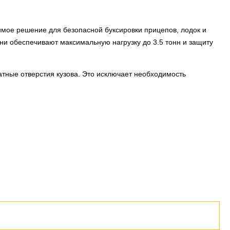
имое решение для безопасной буксировки прицепов, лодок и
ни обеспечивают максимальную нагрузку до 3.5 тонн и защиту
тные отверстия кузова. Это исключает необходимость
часов с профессиональным подключением электропроводки.
чернёным или хромированным покрытием интегрируются в
стоту бампера.
 на себя. Дополнительные преимущества: предотвращение
BS и ESP. Для внедорожников доступны усиленные версии с