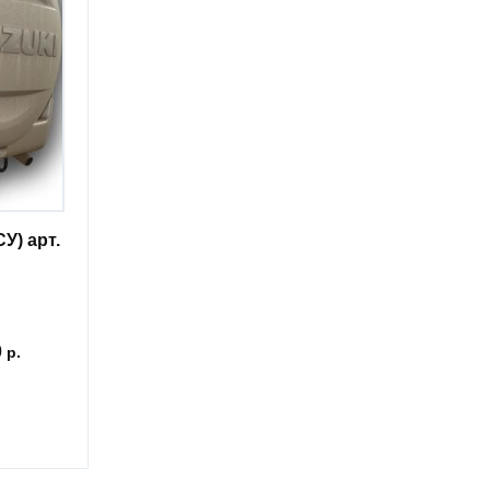
У) арт.
0