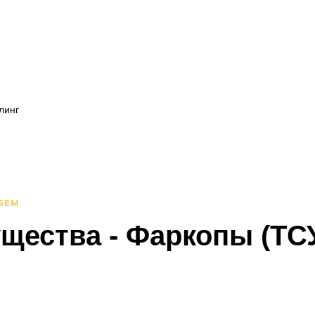
линг
линг
щества
- Фаркопы (ТС