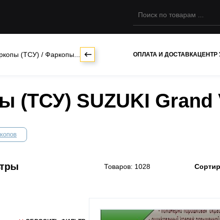
ркопы (ТСУ)
/
Фаркопы...
ОПЛАТА И ДОСТАВКА
ЦЕНТР
 (ТСУ) SUZUKI Grand V
копов
ьтры
Товаров: 1028
Сортир