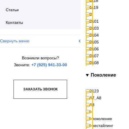
1118
1119
Статьи
3
2101
Контакты
2103
2104
Свернуть меню
2105
2106
2107
Возникли вопросы?
2108
Звоните:
+7 (925) 941-33-00
2109
Поколение
2110
2111
ЗАКАЗАТЬ ЗВОНОК
2112
2123
2113
A7, A8
2114
A8
2115
I
2121
I поколение
2123
I рестайлинг