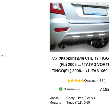
линг
ТСУ (Фаркоп) для CHERY TIGGO
(FL) 2005-... / ТАГАЗ VOR
TINGO(FL) 2008-... / LIFAN X60 2
Отзывы ( 68 )
линг
В наличии
7 18
Марка
Chery, Lifan, ТАГАЗ
Модель
Tiggo (T11), X60