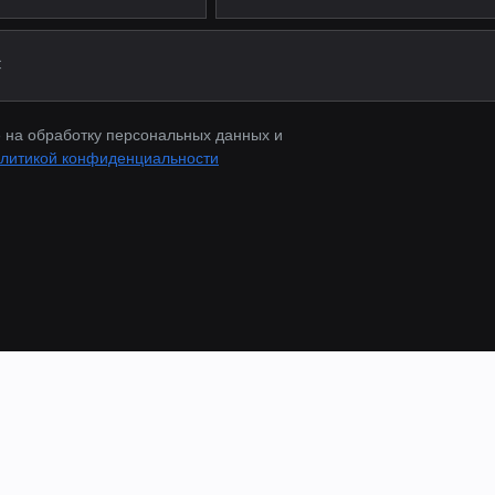
коление (2022-н.в.)
стайлинг (2024-н.в.)
(2018-2022)
(2022-н.в.)
ние (2021-н.в.)
 на обработку персональных данных и
коление (2022-н.в.)
литикой конфиденциальности
стайлинг (2023-н.в.)
19)
нг (2019-2022)
нг 2006-2010
14)
нг (2014-2017)
3)
г (2023-2006)
2)
г( 2012-2014)
023)