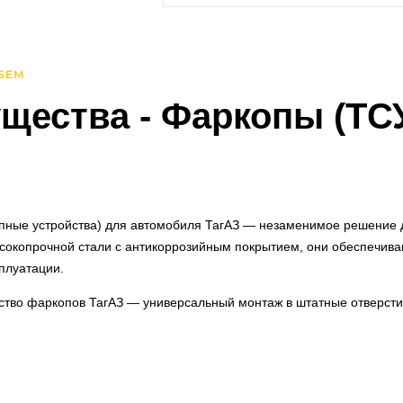
щества
- Фаркопы (ТС
линг
2013 - 2016)
)
006 - 2014)
пные устройства) для автомобиля ТагАЗ — незаменимое решение д
0)
сокопрочной стали с антикоррозийным покрытием, они обеспечиваю
г (2020-н.в.)
плуатации.
)
(2020-н.в.)
тво фаркопов ТагАЗ — универсальный монтаж в штатные отверстия
(2018-н.в.)
 автомобиля. Установка занимает менее 2 часов с профессиональ
и функциональность фаркопов
 (2014-2019)
23-н.в.)
четают повышенную прочность с эстетикой: литые конструкции с 