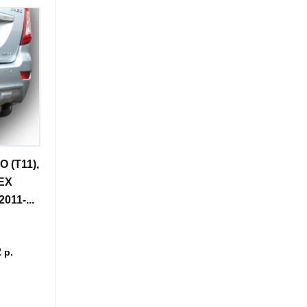
 (T11),
TEX
011-...
2