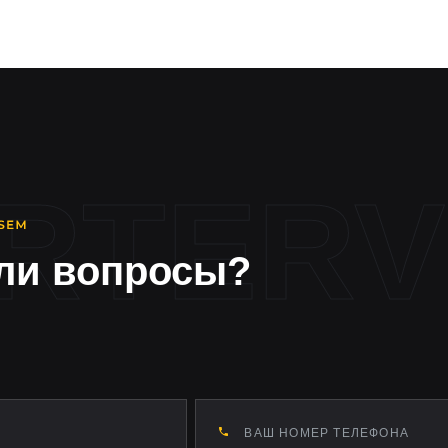
.)
3-н.в.)
 н.в.)
)
.)
ли вопросы?
-2010)
(2017-2019)
ние (2020-н.в.)
инг (2024-н.в.)
ние (2020-н.в.)