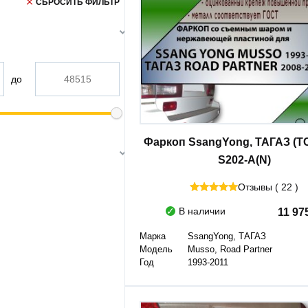
СБРОСИТЬ ФИЛЬТР
до
Фаркоп SsangYong, ТАГАЗ (ТС
S202-A(N)
Отзывы ( 22 )
В наличии
11 97
Марка
SsangYong, ТАГАЗ
Модель
Musso, Road Partner
Год
1993-2011