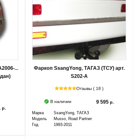
006-...
Фаркоп SsangYong, ТАГАЗ (ТСУ) арт.
дан)
S202-A
Отзывы ( 18 )
В наличии
9 595
1
Марка
SsangYong, ТАГАЗ
Модель
Musso, Road Partner
Год
1993-2011