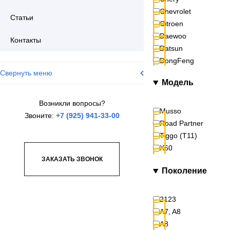
Chevrolet
Статьи
Citroen
Daewoo
Контакты
Datsun
DongFeng
Свернуть меню
Exeed
Модель
FAW
Fiat
Возникли вопросы?
Ford
Musso
Звоните:
+7 (925) 941-33-00
Foton
Road Partner
GAC
Tiggo (T11)
GAZ
X60
Geely
ЗАКАЗАТЬ ЗВОНОК
Поколение
Great Wall
Haval
Honda
2123
Hyundai
A7, A8
Iveco
A8