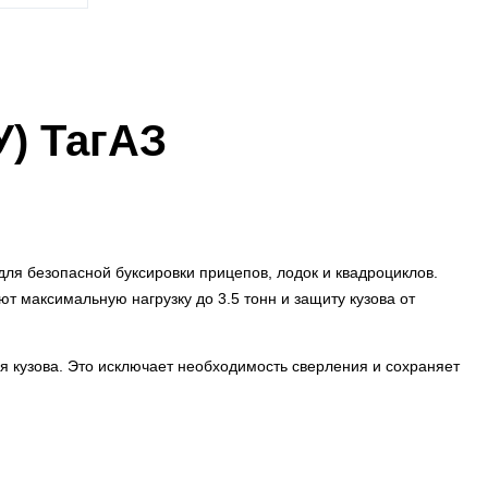
У) ТагАЗ
ля безопасной буксировки прицепов, лодок и квадроциклов.
т максимальную нагрузку до 3.5 тонн и защиту кузова от
 кузова. Это исключает необходимость сверления и сохраняет
ным подключением электропроводки.
чернёным или хромированным покрытием интегрируются в