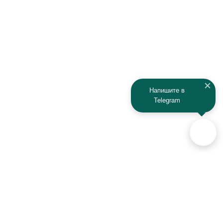
IRBIS
Iveco
JAC
Jaguar
Jeep
Kia
Kaiyi
Kamaz
Напишите в
Telegram
KAYO
Kawasaki
KTM
Lada
Land Rover
Lamborghini
Lexus
Lifan
Lancia
Lincoln
Аксессуары для автомобилей