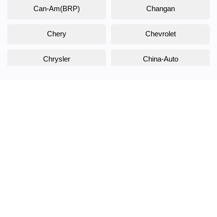
Can-Am(BRP)
Changan
Chery
Chevrolet
Chrysler
China-Auto
Citroen
Daewoo
Daihatsu
Datsun
Dodge
DongFeng
Doninvest
DW Hower
EVOLUTE
Exeed
FAW
Fiat