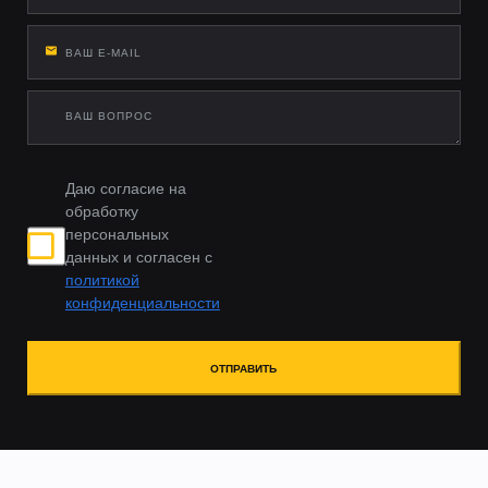
Материалы:
• Алюминий (легкость + антикоррозия) •
Нержавейка AISI 304 (вечные пороги) • Сталь 3 мм с
порошковой покраской (макс. прочность)
Даю согласие на
обработку
персональных
данных и согласен с
политикой
конфиденциальности
ОТПРАВИТЬ