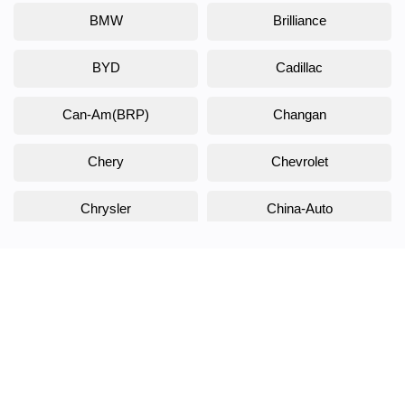
BMW
Brilliance
BYD
Cadillac
Can-Am(BRP)
Changan
Chery
Chevrolet
Chrysler
China-Auto
Citroen
Daewoo
Daihatsu
Datsun
Dodge
DongFeng
Doninvest
DW Hower