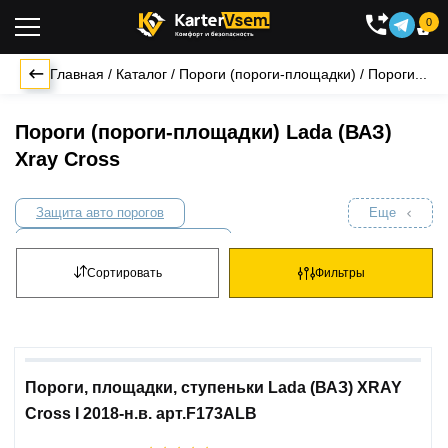
0

Главная
/
Каталог
/
Пороги (пороги-площадки)
/
Пороги...
Пороги (пороги-площадки) Lada (ВАЗ)
Xray Cross
Защита авто порогов
Еще
Комплект крепежа к порогам
Накладки на пороги
Сортировать
Фильтры
Подножки для внедорожников
Пороги и подножки без крепления
Пороги, площадки, ступеньки Lada (ВАЗ) XRAY
Cross I 2018-н.в. арт.F173ALB