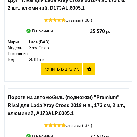
круг" Rival для Lada Xray Cross 2018-н.в., 173 см,
2 шт., алюминий, D173AL.6005.1
Отзывы ( 38 )
В наличии
25 570
Марка
Lada (ВАЗ)
Модель
Xray Cross
Поколение
I
Год
2018-н.в.
КУПИТЬ В 1 КЛИК

Пороги на автомобиль (подножки) "Premium"
Rival для Lada Xray Cross 2018-н.в., 173 см, 2 шт.,
алюминий, A173ALP.6005.1
Отзывы ( 37 )
В наличии
27 515