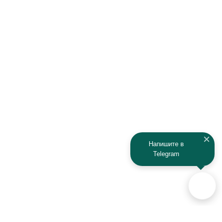
Honda
Hyundai
Infiniti
Isuzu
IRBIS
Iveco
JAC
Jaguar
Jeep
Kia
Kaiyi
Kamaz
Напишите в
Telegram
KAYO
Kawasaki
KTM
Lada
Land Rover
Lamborghini