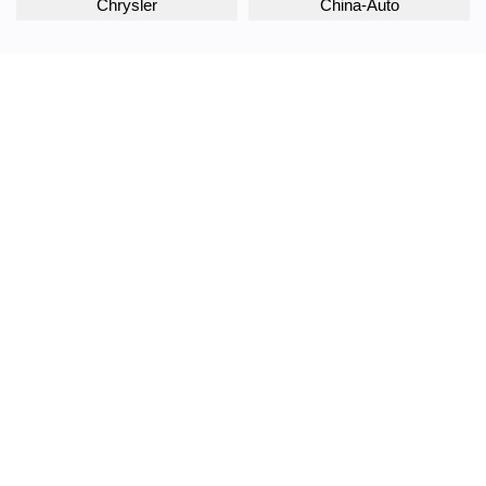
Chrysler
China-Auto
Citroen
Daewoo
Daihatsu
Datsun
Dodge
DongFeng
Doninvest
DW Hower
EVOLUTE
Exeed
FAW
Fiat
Ford
Foton
GAC
Geely