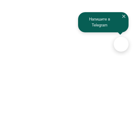
Kaiyi
Kamaz
Напишите в
Telegram
KAYO
Kawasaki
KTM
Lada
Land Rover
Lamborghini
Lexus
Lifan
Lancia
Lincoln
Аксессуары для автомобилей
и техники активного отдыха
Luxgen
Lynx
+7 (925) 941-33-00
MAN
Maserati
Контакты