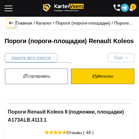
0

Главная
/
Каталог
/
Пороги (пороги-площадки)
/
Пороги...
Пороги (пороги-площадки) Renault Koleos
Защита авто порогов
Еще
Комплект крепежа к порогам
Накладки на пороги
Сортировать
Фильтры
Подножки для внедорожников
Пороги и подножки без крепления
Пороги Renault Koleos II (подножки, площадки)
A173ALB.4113.1
Отзывы ( 48 )