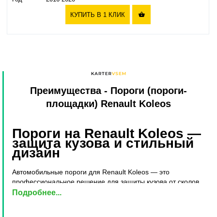
КУПИТЬ В 1 КЛИК

Преимущества
- Пороги (пороги-
площадки) Renault Koleos
Пороги на Renault Koleos —
защита кузова и стильный
дизайн
Автомобильные пороги для Renault Koleos — это
профессиональное решение для защиты кузова от сколов,
коррозии и механических повреждений. Изготовленные из
Подробнее...
авиационного алюминия и нержавеющей стали, они
выдерживают экстремальные нагрузки до 300 кг и сохраняют