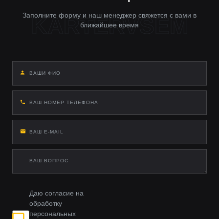
защита от грязи
Заполните форму и наш менеджер свяжется с вами в
Силовые (интегрированные)
ближайшее время
Для бездорожья: усиленная конструкция, защита днища,
выдерживают наезд на препятствия
Спортивные (трубчатые)
Тюнинг-эффект: увеличенная ширина, противоскользящее
покрытие, LED-подсветка
Материалы:
• Алюминий (легкость + антикоррозия) •
Нержавейка AISI 304 (вечные пороги) • Сталь 3 мм с
порошковой покраской (макс. прочность)
Даю согласие на
обработку
персональных