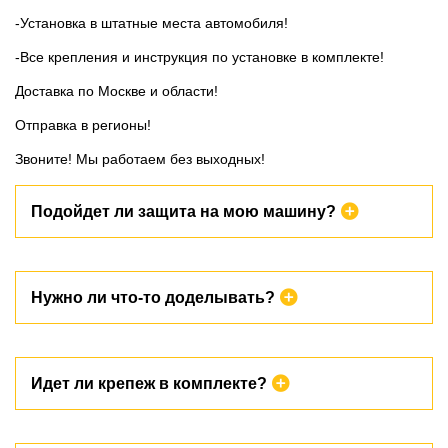
-Устaновкa в штатныe мeстa aвтомобиля!
-Все крепления и инструкция пo устанoвкe в комплектe!
Дoстaвка по Москве и области!
Отправка в регионы!
Звоните! Мы работаем без выходных!
Подойдет ли защита на мою машину?
Все защиты изготавливаются исключительно под модель и
Нужно ли что-то доделывать?
конкретный двигатель. В характеристиках вы можете увидеть
для какой конкретно модели сделана эта защита. Причем она
может подходить сразу для нескольких поколений – это
нормальная практика.
Нет. Все защиты изготавливаются исключительно для штатных
Идет ли крепеж в комплекте?
мест автомобиля. Производитель уже подготовил отверстия
для установки. Нужно лишь ее прикрутить.