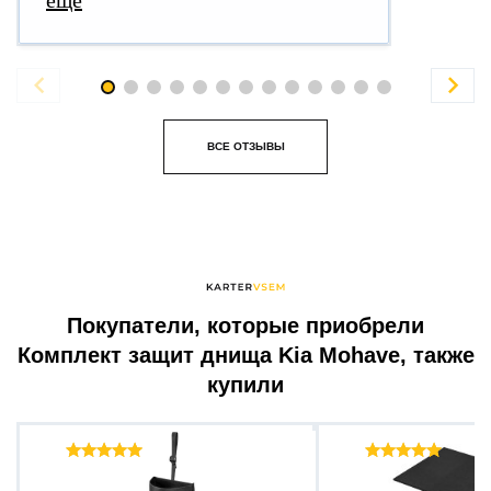


ВСЕ ОТЗЫВЫ
Покупатели, которые приобрели
Комплект защит днища Kia Mohave, также
купили
Отзывы ( 65 )
Отзыв