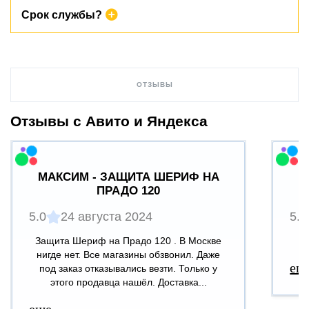
Да, крепежи уже в комплекте. С защитой идет полный
Срок службы?
установочный комплект крепежа. Крепеж сделан из
высокопрочной стали и обработан от коррозии.
Производитель устанавливает срок эксплуатации защиты 5-7
лет. По факту срок службы выше. В городских условиях это
ОТЗЫВЫ
более 10 лет.
Отзывы с Авито и Яндекса
МАКСИМ - ЗАЩИТА ШЕРИФ НА
ПРАДО 120
5.0
24 августа 2024
5.0
Защита Шериф на Прадо 120 . В Москве
В
нигде нет. Все магазины обзвонил. Даже
ещ
под заказ отказывались везти. Только у
этого продавца нашёл. Доставка...
еще