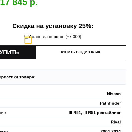
17 845
 акция:
скидка 25%
на установку при покупке порогов.
и:
оплата производится до момента отгрузки в ТК.
Скидка на установку 25%:
Установка порогов (+
7 000
)
КУПИТЬ В ОДИН КЛИК
еристики товара:
Nissan
Pathfinder
ние
III R51, III R51 рестайлинг
Rival
уска
2004-2014