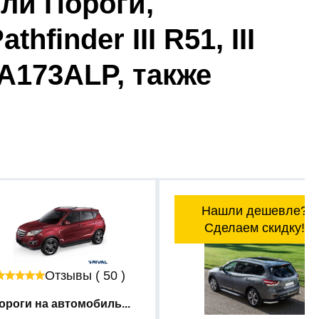
ли Пороги,
finder III R51, III
.A173ALP, также
Нашли дешевле?
Сделаем скидку!
Отзывы ( 50 )
ороги на автомобиль...