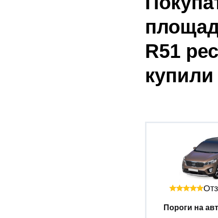
Покупа
площадк
R51 рес
купили
Отз
Пороги на авт