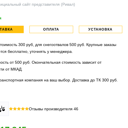
ициальный сайт представителя (Ривал)
и
ТАВКА
ОПЛАТА
УСТАНОВКА
тоимость 300 руб, для снегоотвалов 500 руб. Крупные заказы
тся бесплатно, уточнять у менеджера.
ость от 500 руб. Окончательная стоимость зависит от
ти от МКАД.
ранспортная компания на ваш выбор. Доставка до ТК 300 руб.
 все виды оплаты в том числе переводы и СПБ. Для
тановочных центра:г. Москва, ул. Привольная д 2, стр.4 и
Отзывы производителя
46
их лиц можно оплатить по счету.
вка, ул.Московская д 7.
 МО
ллиона
оплата по факту получения. Можно распаковать и
установок.
 товар.