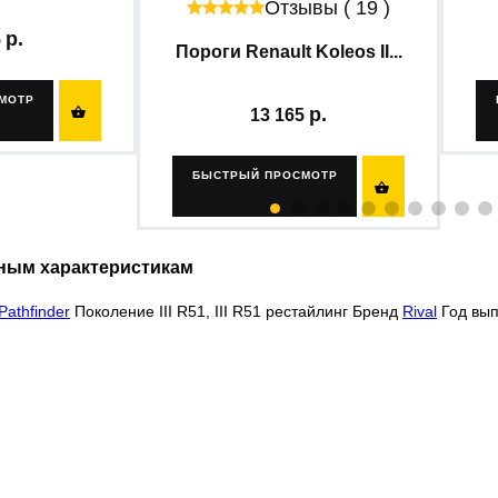
Отзывы ( 19 )
5
Пороги Renault Koleos II...
МОТР

13 165
БЫСТРЫЙ ПРОСМОТР

ным характеристикам
Pathfinder
Поколение III R51, III R51 рестайлинг Бренд
Rival
Год вып