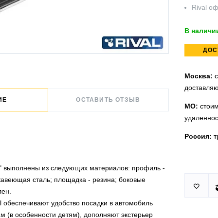
Rival
оф
В наличи
ДОС
Москва:
с
доставляю
ИЕ
ОСТАВИТЬ ОТЗЫВ
МО:
стоим
удаленнос
Россия:
т
m" выполнены из следующих материалов: профиль -
Принимаем
У нас 2 ус
жавеющая сталь; площадка - резина; боковые

юридическ
п.Немчино
лен.
l обеспечивают удобство посадки в автомобиль
Москва и
Более
ми
м (в особенности детям), дополняют экстерьер
проверить