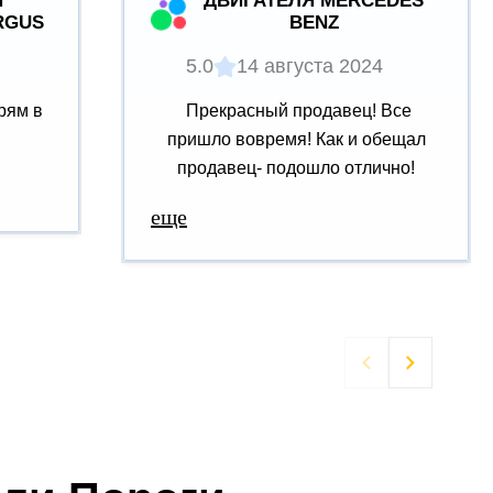
Й
ДВИГАТЕЛЯ MERCEDES
RGUS
BENZ
5.0
14 августа 2024
рям в
Прекрасный продавец! Все
пришло вовремя! Как и обещал
продавец- подошло отлично!
еще

