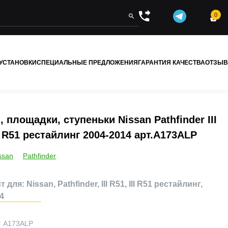
0


 УСТАНОВКИ
СПЕЦИАЛЬНЫЕ ПРЕДЛОЖЕНИЯ
ГАРАНТИЯ КАЧЕСТВА
ОТЗЫ
, площадки, ступеньки Nissan Pathfinder III
II R51 рестайлинг 2004-2014 арт.A173ALP
ssan
Pathfinder
для: Nissan, Pathfinder, III R51, III R51 рестайлинг,
4
:
A173ALP