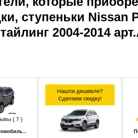
тели, которые приобре
и, ступеньки Nissan Path
тайлинг 2004-2014 арт
Нашли дешевле?
Сделаем скидку!
ывы ( 7 )
омобиль...
П