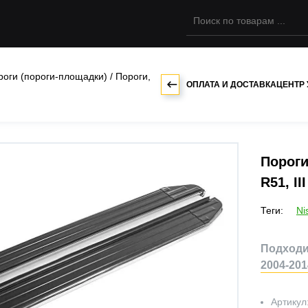
роги (пороги-площадки)
/
Пороги,
ОПЛАТА И ДОСТАВКА
ЦЕНТР
Пороги
R51, I
Теги:
Ni
Подходит 
2004-201
Артикул