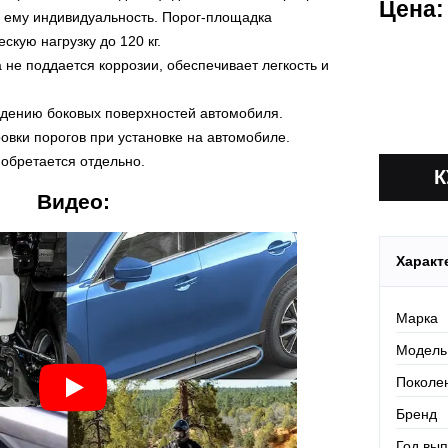
Цена:
Действует
 ему индивидуальность. Порог-площадка
По Росси
кую нагрузку до 120 кг.
 не поддается коррозии, обеспечивает легкость и
ждению боковых поверхностей автомобиля.
овки порогов при установке на автомобиле.
иобретается отдельно.
Видео:
Характ
Марка
Модель
Поколе
Бренд
Год вып