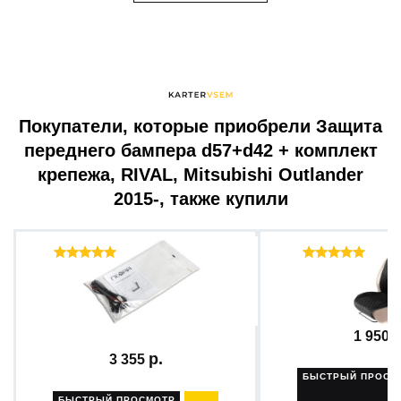
Покупатели, которые приобрели Защита
переднего бампера d57+d42 + комплект
крепежа, RIVAL, Mitsubishi Outlander
2015-, также купили
Отзывы ( 46 )
Отзы
Встраиваемый подогрев
Накидка на сидень
Nexar...
1 950
3 355
БЫСТРЫЙ ПРОСМ
БЫСТРЫЙ ПРОСМОТР