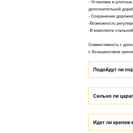
- Установка в штатные
дополнительной дораб
- Сохранение дорожног
-Возможность регулир
-В комплекте стальной
Совместимость с допо
с большинством ориги
Подойдут ли по
Да, пороги, предназн
Сильно ли цара
характеристики вы мож
мы указываем поколен
Все пороги имеют атм
Идет ли крепеж 
высокой устойчивость
специальному покрыти