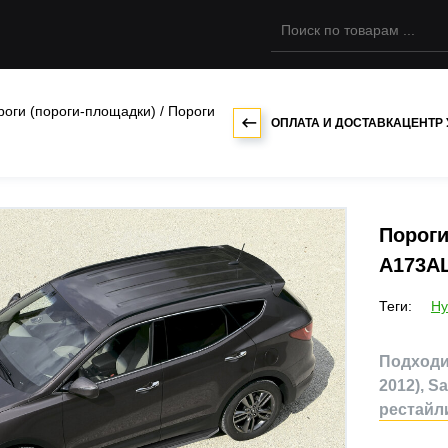
роги (пороги-площадки)
/
Пороги
ОПЛАТА И ДОСТАВКА
ЦЕНТР
Пороги
A173AL
Теги:
Hy
Подходит
2012), Sa
рестайлин