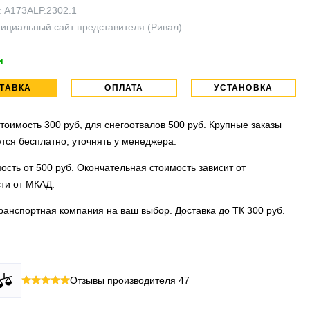
:
A173ALP.2302.1
ициальный сайт представителя (Ривал)
и
ТАВКА
ОПЛАТА
УСТАНОВКА
тоимость 300 руб, для снегоотвалов 500 руб. Крупные заказы
тся бесплатно, уточнять у менеджера.
ость от 500 руб. Окончательная стоимость зависит от
ти от МКАД.
ранспортная компания на ваш выбор. Доставка до ТК 300 руб.
 все виды оплаты в том числе переводы и СПБ. Для
тановочных центра:г. Москва, ул. Привольная д 2, стр.4 и
Отзывы производителя
47
их лиц можно оплатить по счету.
вка, ул.Московская д 7.
 МО
ллиона
оплата по факту получения. Можно распаковать и
установок.