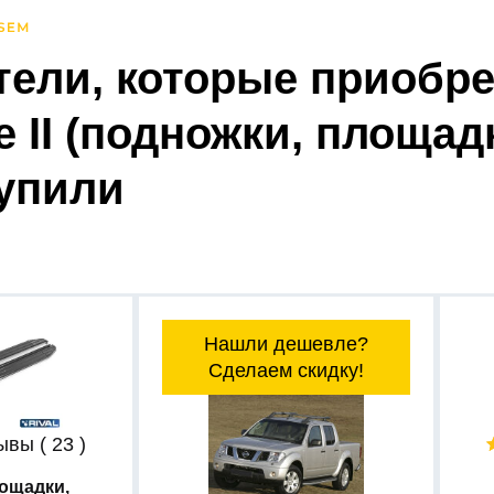
тели, которые приобре
e II (подножки, площад
купили
Нашли дешевле?
Сделаем скидку!
вы ( 23 )
ощадки,