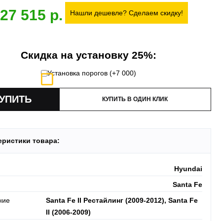
27 515
 товар.
Нашли дешевле? Сделаем скидку!
 акция:
скидка 25%
на установку при покупке порогов.
и:
оплата производится до момента отгрузки в ТК.
Скидка на установку 25%:
Установка порогов (+
7 000
)
КУПИТЬ В ОДИН КЛИК
еристики товара:
Hyundai
Santa Fe
ние
Santa Fe II Рестайлинг (2009-2012), Santa Fe
II (2006-2009)