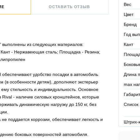
Вес
ИЕ
ОСТАВИТЬ ОТЗЫВ
Цвет
Бренд
Год вып
Кант
m" выполнены из следующих материалов:
Кант - Нержавеющая сталь; Площадка - Резина;
Площад
олипропилен
Боковы
Длина 
l обеспечивают удобство посадки в автомобиль
м (в особенности детям), дополняют экстерьер
max наг
 ему стильность и индивидуальность. Основное
Габари
 Rival - наличие силовых кронштейнов, которые
Список
рживать динамическую нагрузку до 150 кг, без
ции.
 не поддается коррозии, обеспечивает легкость и
Штрих-
ждению боковых поверхностей автомобиля.