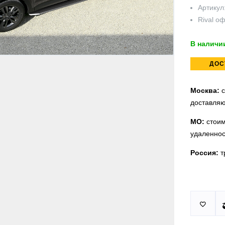
Артикул
Rival
оф
В наличи
ДОС
Москва:
с
доставляю
МО:
стоим
удаленнос
Россия:
т
Принимаем
У нас 2 ус

юридическ
п.Немчино
Москва и
Более
ми