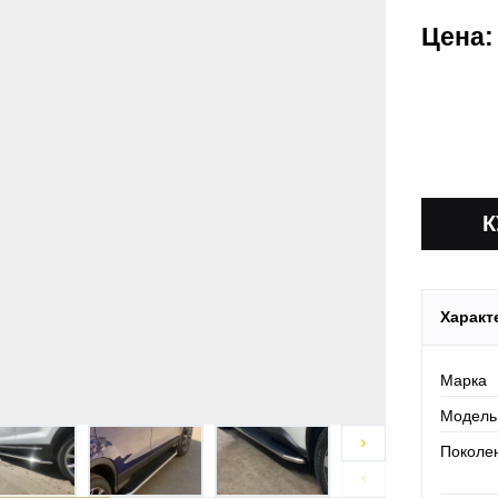
проверить
Цена:
Действует
По Росси
Характ
Марка
Модель

Поколе
