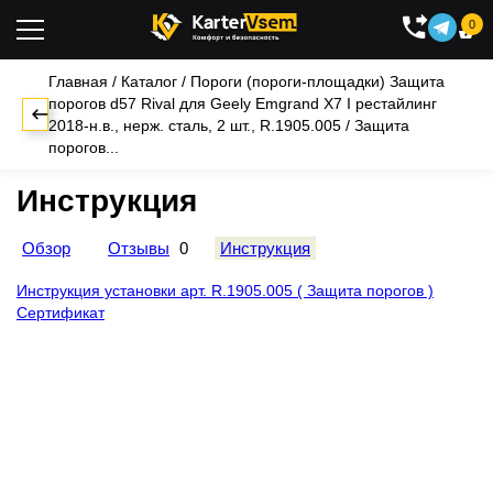
0

Главная
/
Каталог
/
Пороги (пороги-площадки)
Защита
порогов d57 Rival для Geely Emgrand X7 I рестайлинг
2018-н.в., нерж. сталь, 2 шт., R.1905.005
/
Защита
порогов...
Инструкция
Обзор
Отзывы
0
Инструкция
Инструкция установки арт. R.1905.005 ( Защита порогов )
Сертификат