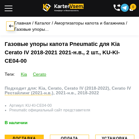
0

Главная
/
Каталог
/
Амортизаторы капота и багажника
/
Газовые упоры...
Газовые упоры капота Pneumatic для Kia
Cerato IV 2018-2021 2021-н.в., 2 шт., KU-KI-
CE04-00
Теги:
Kia
Cerato
Подходит для: Kia, Cerato, Cerato IV (2018-2022), Cerato IV
Рестайлинг (2021-н.в.), 2021-н.в., 2018-2022
Артикул:
KU-KI-CE04-00
Pneumatic
официальный сайт представителя
В наличии
ДОСТАВКА
ОПЛАТА
УСТАНОВКА