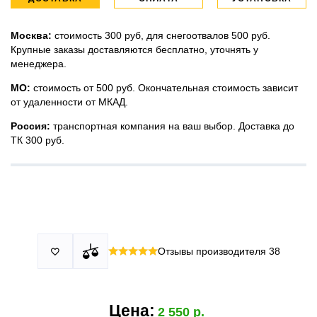
Москва:
стоимость 300 руб, для снегоотвалов 500 руб.
Крупные заказы доставляются бесплатно, уточнять у
менеджера.
МО:
стоимость от 500 руб. Окончательная стоимость зависит
от удаленности от МКАД.
Россия:
транспортная компания на ваш выбор. Доставка до
ТК 300 руб.
Принимаем все виды оплаты в том числе переводы и СПБ.
У нас 2 установочных центра:г. Москва, ул. Привольная д 2,
Для юридических лиц можно оплатить по счету.
стр.4 и п.Немчиновка, ул.Московская д 7.
Москва и МО
Более
миллиона
оплата по факту получения. Можно распаковать
установок.
и проверить товар.
Действует акция:
скидка 25%
на установку при покупке
Отзывы производителя
38

По России:
порогов.
оплата производится до момента отгрузки в ТК.
Цена:
2 550