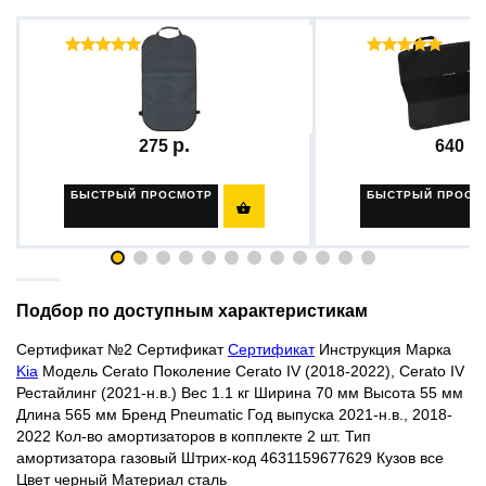
Отзывы ( 70 )
Отзы
Защитная накидка на спинку...
Защитная накидка (
275
640
БЫСТРЫЙ ПРОСМОТР
БЫСТРЫЙ ПРОСМ

Подбор по доступным характеристикам
Сертификат №2
Сертификат
Сертификат
Инструкция
Марка
Kia
Модель Cerato Поколение Cerato IV (2018-2022), Cerato IV
Рестайлинг (2021-н.в.) Вес 1.1 кг Ширина 70 мм Высота 55 мм
Длина 565 мм Бренд Pneumatic Год выпуска 2021-н.в., 2018-
2022 Кол-во амортизаторов в копплекте 2 шт. Тип
амортизатора газовый Штрих-код 4631159677629 Кузов все
Цвет
черный
Материал сталь