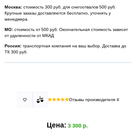
Москва:
стоимость 300 руб, для снегоотвалов 500 руб.
Крупные заказы доставляются бесплатно, уточнять у
менеджера.
МО:
стоимость от 500 руб. Окончательная стоимость зависит
от удаленности от МКАД.
Россия:
транспортная компания на ваш выбор. Доставка до
ТК 300 руб.
Принимаем все виды оплаты в том числе переводы и СПБ.
У нас 2 установочных центра:г. Москва, ул. Привольная д 2,
Для юридических лиц можно оплатить по счету.
стр.4 и п.Немчиновка, ул.Московская д 7.
Москва и МО
Более
миллиона
оплата по факту получения. Можно распаковать
установок.
и проверить товар.
Действует акция:
скидка 25%
на установку при покупке
Отзывы производителя
4

По России:
порогов.
оплата производится до момента отгрузки в ТК.
Цена:
3 300