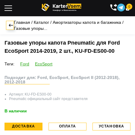
0

Главная
/
Каталог
/
Амортизаторы капота и багажника
/
Газовые упоры...
Газовые упоры капота Pneumatic для Ford
EcoSport 2014-2019, 2 шт., KU-FD-ES00-00
Теги:
Ford
EcoSport
Подходит для: Ford, EcoSport, EcoSport II (2012-2018),
2012-2018
Артикул:
KU-FD-ES00-00
Pneumatic
официальный сайт представителя
В наличии
ДОСТАВКА
ОПЛАТА
УСТАНОВКА