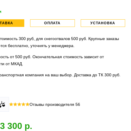
и
ТАВКА
ОПЛАТА
УСТАНОВКА
тоимость 300 руб, для снегоотвалов 500 руб. Крупные заказы
тся бесплатно, уточнять у менеджера.
ость от 500 руб. Окончательная стоимость зависит от
ти от МКАД.
ранспортная компания на ваш выбор. Доставка до ТК 300 руб.
 все виды оплаты в том числе переводы и СПБ. Для
тановочных центра:г. Москва, ул. Привольная д 2, стр.4 и
Отзывы производителя
56
их лиц можно оплатить по счету.
вка, ул.Московская д 7.
 МО
ллиона
оплата по факту получения. Можно распаковать и
установок.
3 300
 товар.
 акция:
скидка 25%
на установку при покупке порогов.