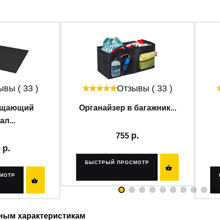
вы ( 33 )
Отзывы ( 33 )
ощающий
Органайзер в багажник...
л...
755
5
БЫСТРЫЙ ПРОСМОТР

МОТР

ным характеристикам