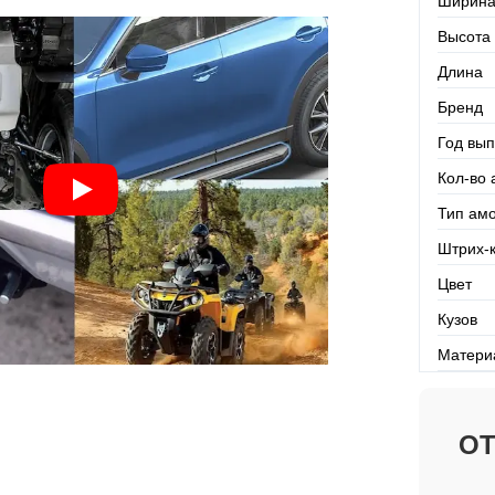
Ширин
Высота
Длина
Бренд
Год вып
Кол-во 
Тип ам
Штрих-
Цвет
Кузов
Матери
О