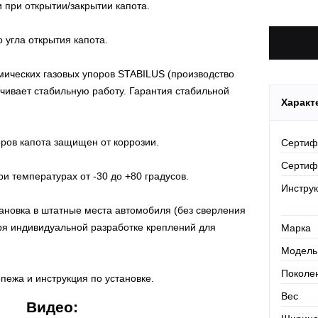
и при открытии/закрытии капота.
По Росси
 угла открытия капота.
мических газовых упоров STABILUS (производство
ечивает стабильную работу. Гарантия стабильной
Характ
оров капота защищен от коррозии.
Сертиф
Сертиф
и температурах от -30 до +80 градусов.
Инстру
тановка в штатные места автомобиля (без сверления
аря индивидуальной разработке креплений для
Марка
Модель
Поколе
пежа и инструкция по установке.
Вес
Видео: