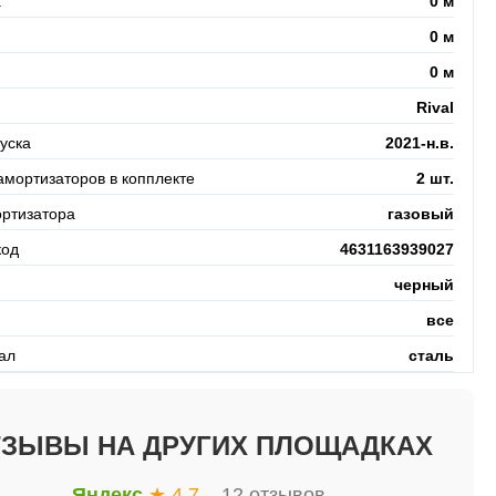
а
0 м
0 м
0 м
Rival
уска
2021-н.в.
амортизаторов в копплекте
2 шт.
ортизатора
газовый
код
4631163939027
черный
все
ал
сталь
ТЗЫВЫ НА ДРУГИХ ПЛОЩАДКАХ
Яндекс
★ 4.7
– 12 отзывов