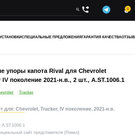
0


 УСТАНОВКИ
СПЕЦИАЛЬНЫЕ ПРЕДЛОЖЕНИЯ
ГАРАНТИЯ КАЧЕСТВА
ОТЗЫ
е упоры капота Rival для Chevrolet
 IV поколение 2021-н.в., 2 шт., A.ST.1006.1
evrolet
Tracker
 для: Chevrolet, Tracker, IV поколение, 2021-н.в.
:
A.ST.1006.1
ициальный сайт представителя (Ривал)