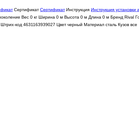
ификат
Сертификат
Сертификат
Инструкция
Инструкция установки а
околение Вес 0 кг Ширина 0 м Высота 0 м Длина 0 м Бренд Rival Го
 Штрих-код 4631163939027 Цвет
черный
Материал сталь Кузов все