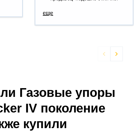
еще


ели Газовые упоры
cker IV поколение
также купили