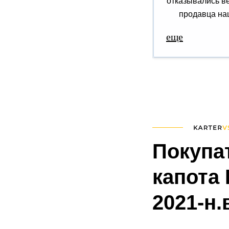
отказывались ве
продавца наш
еще
Покупа
капота 
2021-н.