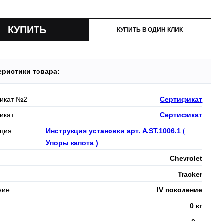
и:
оплата производится до момента отгрузки в ТК.
КУПИТЬ В ОДИН КЛИК
еристики товара:
икат №2
Сертификат
икат
Сертификат
кция
Инструкция установки арт. A.ST.1006.1 (
Упоры капота )
Chevrolet
Tracker
ние
IV поколение
0 кг