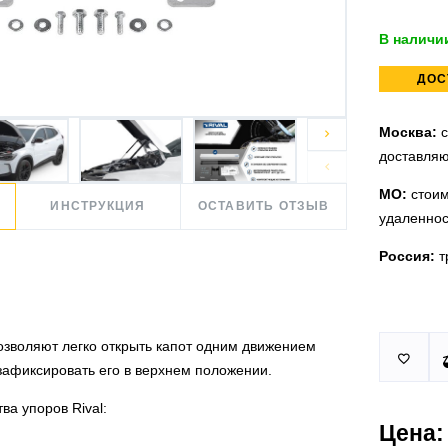
В наличи
ДОС
Москва:
с

доставляю

МО:
стоим
ИНСТРУКЦИЯ
ОСТАВИТЬ ОТЗЫВ
удаленнос
Россия:
т
Принимаем
У нас 2 ус
позволяют легко открыть капот одним движением

юридическ
п.Немчино
 зафиксировать его в верхнем положении.
Москва и
Более
ми
а упоров Rival:
проверить
Цена:
Действует