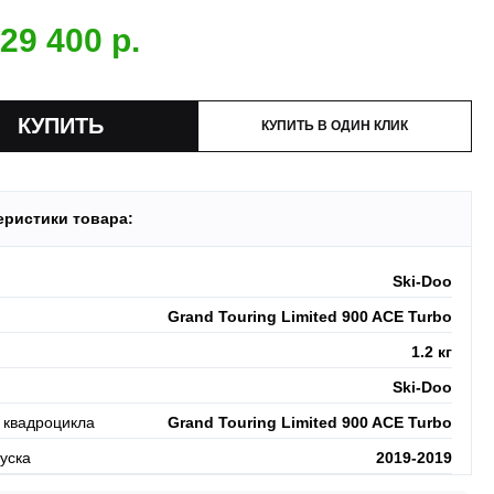
 МО
ллиона
оплата по факту получения. Можно распаковать и
установок.
29 400
 товар.
 акция:
скидка 25%
на установку при покупке порогов.
и:
оплата производится до момента отгрузки в ТК.
КУПИТЬ В ОДИН КЛИК
еристики товара:
Ski-Doo
Grand Touring Limited 900 ACE Turbo
1.2 кг
Ski-Doo
 квадроцикла
Grand Touring Limited 900 ACE Turbo
уска
2019-2019