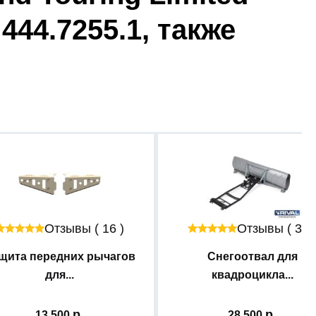
 444.7255.1, также
Отзывы ( 16 )
Отзывы ( 34 
щита передних рычагов
Снегоотвал для
для...
квадроцикла...
13 500
28 500