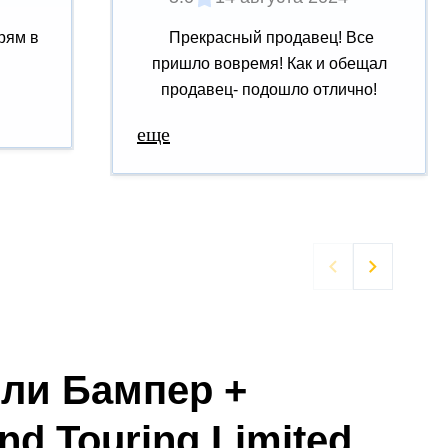
рям в
Прекрасный продавец! Все
пришло вовремя! Как и обещал
продавец- подошло отлично!
еще


ели Бампер +
nd Touring Limited