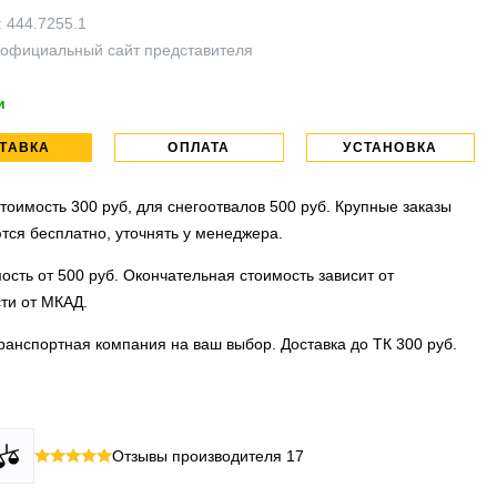
:
444.7255.1
официальный сайт представителя
и
ТАВКА
ОПЛАТА
УСТАНОВКА
тоимость 300 руб, для снегоотвалов 500 руб. Крупные заказы
тся бесплатно, уточнять у менеджера.
ость от 500 руб. Окончательная стоимость зависит от
ти от МКАД.
ранспортная компания на ваш выбор. Доставка до ТК 300 руб.
 все виды оплаты в том числе переводы и СПБ. Для
тановочных центра:г. Москва, ул. Привольная д 2, стр.4 и
Отзывы производителя
17
их лиц можно оплатить по счету.
вка, ул.Московская д 7.