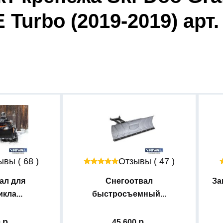
 Turbo (2019-2019) арт.
вы ( 68 )
Отзывы ( 47 )
ал для
Снегоотвал
За
кла...
быстросъемный...
0
45 600