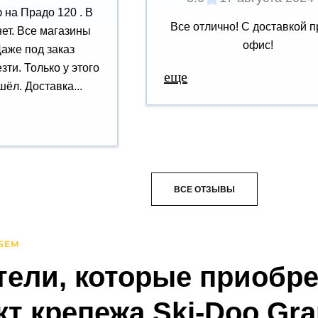
на Прадо 120 . В
Все отлично! С доставкой п
нет. Все магазины
офис!
Даже под заказ
зти. Только у этого
еще
ёл. Доставка...
ВСЕ ОТЗЫВЫ
тели, которые приобр
т крепежа Ski-Doo Gra