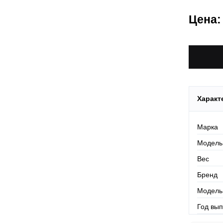
Москва и
Более
ми
проверить
Цена:
Действует
По Росси
Характ
Марка
Модель
Вес
Бренд
Модель
Год вып