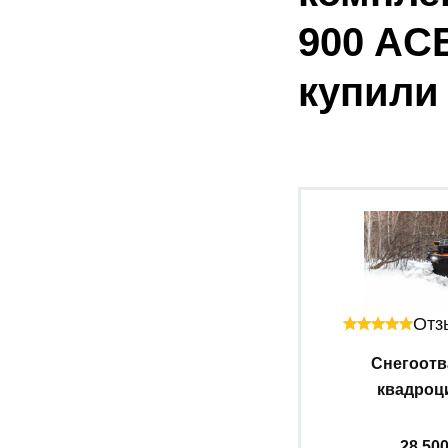
900 ACE
купили
Отзы
Снегоотв
квадроци
28 50