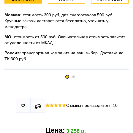
Москва:
стоимость 300 руб, для снегоотвалов 500 руб.
Крупные заказы доставляются бесплатно, уточнять у
менеджера.
МО:
стоимость от 500 руб. Окончательная стоимость зависит
от удаленности от МКАД.
Россия:
транспортная компания на ваш выбор. Доставка до
ТК 300 руб.
Принимаем все виды оплаты в том числе переводы и СПБ.
У нас 2 установочных центра:г. Москва, ул. Привольная д 2,
Для юридических лиц можно оплатить по счету.
стр.4 и п.Немчиновка, ул.Московская д 7.
Москва и МО
Более
миллиона
оплата по факту получения. Можно распаковать
установок.
и проверить товар.
Действует акция:
скидка 25%
на установку при покупке
Отзывы производителя
10

По России:
порогов.
оплата производится до момента отгрузки в ТК.
Цена:
3 258