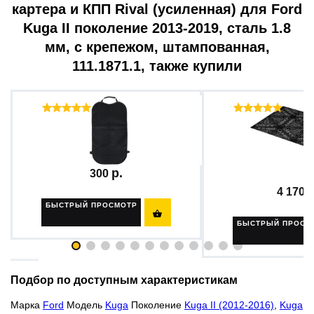
картера и КПП Rival (усиленная) для Ford
Kuga II поколение 2013-2019, сталь 1.8
мм, с крепежом, штампованная,
111.1871.1, также купили
Отзывы ( 46 )
Отзыв
Защитная накидка на спинку...
Шумоизоляционн
материал...
300
4 170
БЫСТРЫЙ ПРОСМОТР

БЫСТРЫЙ ПРОСМ
Подбор по доступным характеристикам
Марка
Ford
Модель
Kuga
Поколение
Kuga II (2012-2016)
,
Kuga