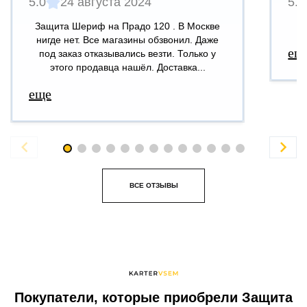
5.0
24 августа 2024
5.0
Защита Шериф на Прадо 120 . В Москве
В
нигде нет. Все магазины обзвонил. Даже
ещ
под заказ отказывались везти. Только у
этого продавца нашёл. Доставка...
еще


ВСЕ ОТЗЫВЫ
Покупатели, которые приобрели Защита