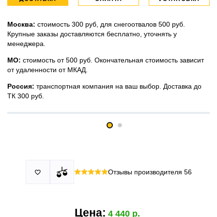
Москва:
стоимость 300 руб, для снегоотвалов 500 руб.
Крупные заказы доставляются бесплатно, уточнять у
менеджера.
МО:
стоимость от 500 руб. Окончательная стоимость зависит
от удаленности от МКАД.
Россия:
транспортная компания на ваш выбор. Доставка до
ТК 300 руб.
Принимаем все виды оплаты в том числе переводы и СПБ.
У нас 2 установочных центра:г. Москва, ул. Привольная д 2,
Для юридических лиц можно оплатить по счету.
стр.4 и п.Немчиновка, ул.Московская д 7.
Москва и МО
Более
миллиона
оплата по факту получения. Можно распаковать
установок.
и проверить товар.
Действует акция:
скидка 25%
на установку при покупке
Отзывы производителя
56

По России:
порогов.
оплата производится до момента отгрузки в ТК.
Цена:
4 440