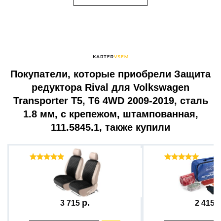
Покупатели, которые приобрели Защита
редуктора Rival для Volkswagen
Transporter T5, T6 4WD 2009-2019, сталь
1.8 мм, с крепежом, штампованная,
111.5845.1, также купили
Отзывы ( 12 )
Отзыв
Накидка на сиденье...
Набор автомобили
3 715
2 415