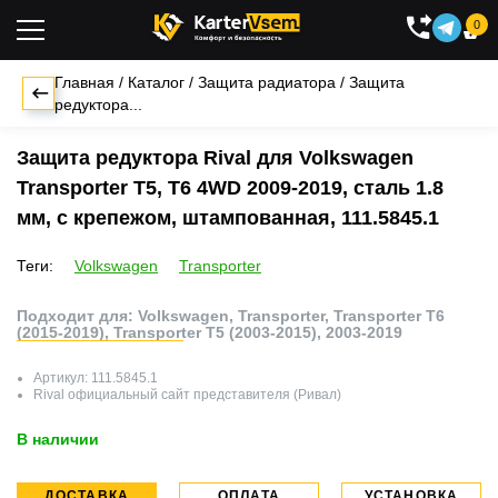
0

Главная
/
Каталог
/
Защита радиатора
/
Защита
редуктора...
Защита редуктора Rival для Volkswagen
Transporter T5, T6 4WD 2009-2019, сталь 1.8
мм, с крепежом, штампованная, 111.5845.1
Теги:
Volkswagen
Transporter
Подходит для: Volkswagen, Transporter, Transporter T6
(2015-2019), Transporter T5 (2003-2015), 2003-2019
Артикул:
111.5845.1
Rival
официальный сайт представителя (Ривал)
В наличии
ДОСТАВКА
ОПЛАТА
УСТАНОВКА