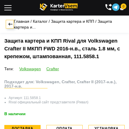
0

Главная
/
Каталог
/
Защита картера и КПП
/
Защита
картера и...
Защита картера и КПП Rival для Volkswagen
Crafter II МКПП FWD 2016-н.в., сталь 1.8 мм, с
крепежом, штампованная, 111.5858.1
Теги:
Volkswagen
Crafter
Подходит для: Volkswagen, Crafter, Crafter II (2017-н.в.),
2017-н.в.
Артикул:
111.5858.1
Rival
официальный сайт представителя (Ривал)
В наличии
ДОСТАВКА
ОПЛАТА
УСТАНОВКА