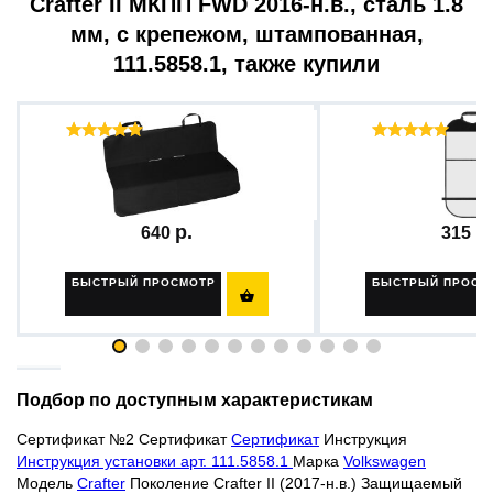
Crafter II МКПП FWD 2016-н.в., сталь 1.8
мм, с крепежом, штампованная,
111.5858.1, также купили
Отзывы ( 17 )
Отзы
Защитная накидка (чехол)...
Защитная накидка 
640
315
БЫСТРЫЙ ПРОСМОТР
БЫСТРЫЙ ПРОСМ

Подбор по доступным характеристикам
Сертификат №2
Сертификат
Сертификат
Инструкция
Инструкция установки арт. 111.5858.1
Марка
Volkswagen
Модель
Crafter
Поколение Crafter II (2017-н.в.) Защищаемый