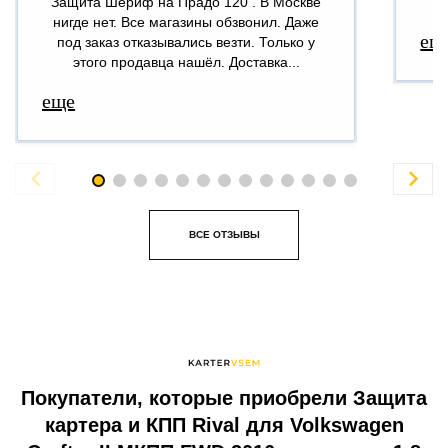
Защита Шериф на Прадо 120 . В Москве
В
нигде нет. Все магазины обзвонил. Даже
ещ
под заказ отказывались везти. Только у
этого продавца нашёл. Доставка...
еще


ВСЕ ОТЗЫВЫ
Покупатели, которые приобрели Защита
картера и КПП Rival для Volkswagen