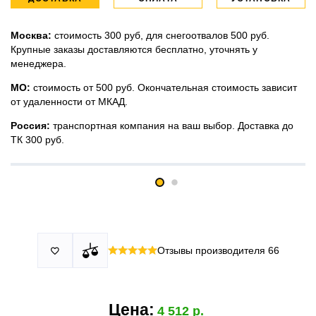
Москва:
стоимость 300 руб, для снегоотвалов 500 руб.
Крупные заказы доставляются бесплатно, уточнять у
менеджера.
МО:
стоимость от 500 руб. Окончательная стоимость зависит
от удаленности от МКАД.
Россия:
транспортная компания на ваш выбор. Доставка до
ТК 300 руб.
Принимаем все виды оплаты в том числе переводы и СПБ.
У нас 2 установочных центра:г. Москва, ул. Привольная д 2,
Для юридических лиц можно оплатить по счету.
стр.4 и п.Немчиновка, ул.Московская д 7.
Москва и МО
Более
миллиона
оплата по факту получения. Можно распаковать
установок.
и проверить товар.
Действует акция:
скидка 25%
на установку при покупке
Отзывы производителя
66

По России:
порогов.
оплата производится до момента отгрузки в ТК.
Цена:
4 512