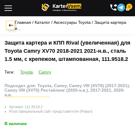
0

Главная
/
Каталог
/
Аксессуары Toyota
/
Защита картера
и...
Защита картера и КПП Rival (увеличенная) для
Toyota Camry XV70 2018-2021 2021-н.в., сталь
1.5 мм, с крепежом, штампованная, 111.9518.2
Теги:
Toyota
Camry
Подходит для: Toyota, Camry, Camry VIII (XV70) (2017-2021),
Camry VIII (XV70) Рестайлинг (2020-н.в.), 2017-2021, 2020-
н.в.
Артикул:
111.9518.2
Rival
официальный сайт представителя (Ривал)
В наличии