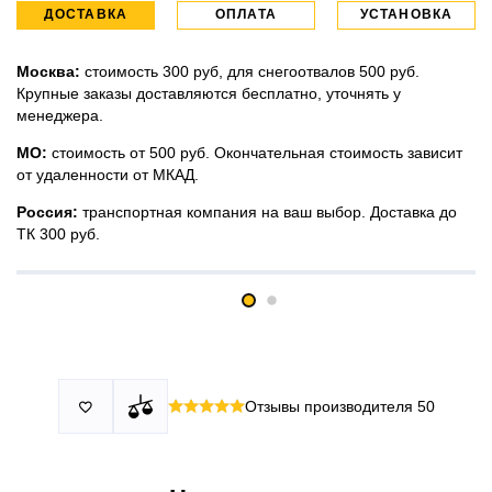
ДОСТАВКА
ОПЛАТА
УСТАНОВКА
Москва:
стоимость 300 руб, для снегоотвалов 500 руб.
Крупные заказы доставляются бесплатно, уточнять у
менеджера.
МО:
стоимость от 500 руб. Окончательная стоимость зависит
от удаленности от МКАД.
Россия:
транспортная компания на ваш выбор. Доставка до
ТК 300 руб.
Принимаем все виды оплаты в том числе переводы и СПБ.
У нас 2 установочных центра:г. Москва, ул. Привольная д 2,
Для юридических лиц можно оплатить по счету.
стр.4 и п.Немчиновка, ул.Московская д 7.
Москва и МО
Более
миллиона
оплата по факту получения. Можно распаковать
установок.
и проверить товар.
Действует акция:
скидка 25%
на установку при покупке
Отзывы производителя
50

По России:
порогов.
оплата производится до момента отгрузки в ТК.