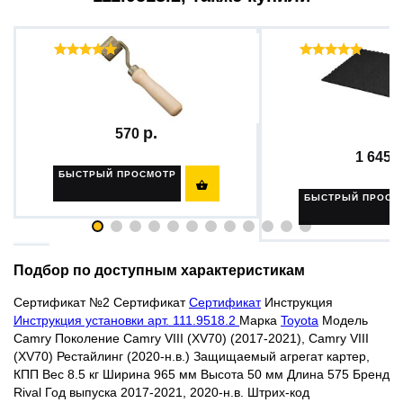
Отзывы ( 15 )
Отзыв
Ролик (валик) прикаточный...
Шумопоглощающ
материал...
570
1 645
БЫСТРЫЙ ПРОСМОТР

БЫСТРЫЙ ПРОСМ
Подбор по доступным характеристикам
Сертификат №2
Сертификат
Сертификат
Инструкция
Инструкция установки арт. 111.9518.2
Марка
Toyota
Модель
Camry Поколение Camry VIII (XV70) (2017-2021), Camry VIII
(XV70) Рестайлинг (2020-н.в.) Защищаемый агрегат картер,
КПП Вес 8.5 кг Ширина 965 мм Высота 50 мм Длина 575 Бренд
Rival Год выпуска 2017-2021, 2020-н.в. Штрих-код