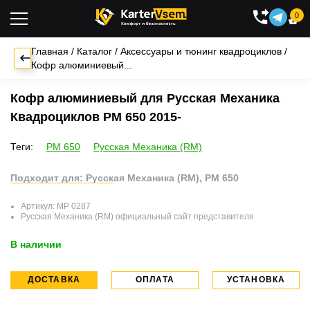
0

Главная
/
Каталог
/
Аксессуары и тюнинг квадроциклов
/
Кофр алюминиевый...
Кофр алюминиевый для Русская Механика
Квадроциклов РМ 650 2015-
Теги:
РМ 650
Русская Механика (RM)
Подходит для: Русская Механика (RM), РМ 650
Артикул:
MP 0287
Русская Механика (RM)
официальный сайт представителя
В наличии
ДОСТАВКА
ОПЛАТА
УСТАНОВКА