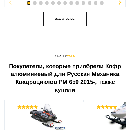


ВСЕ ОТЗЫВЫ
Покупатели, которые приобрели Кофр
алюминиевый для Русская Механика
Квадроциклов РМ 650 2015-, также
купили
Отзывы ( 38 )
Отзыв
FULL WRAP-AROUND FRONT...
Подкат для снегохо