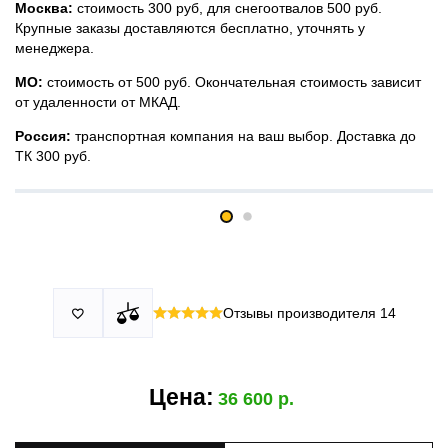
Москва:
стоимость 300 руб, для снегоотвалов 500 руб.
Крупные заказы доставляются бесплатно, уточнять у
менеджера.
МО:
стоимость от 500 руб. Окончательная стоимость зависит
от удаленности от МКАД.
Россия:
транспортная компания на ваш выбор. Доставка до
ТК 300 руб.
Принимаем все виды оплаты в том числе переводы и СПБ.
У нас 2 установочных центра:г. Москва, ул. Привольная д 2,
Для юридических лиц можно оплатить по счету.
стр.4 и п.Немчиновка, ул.Московская д 7.
Москва и МО
Более
миллиона
оплата по факту получения. Можно распаковать
установок.
и проверить товар.
Действует акция:
скидка 25%
на установку при покупке
Отзывы производителя
14

По России:
порогов.
оплата производится до момента отгрузки в ТК.
Цена:
36 600