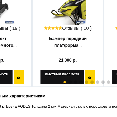
вы ( 19 )
Отзывы ( 10 )
ект
Бампер передний
ного...
платформа...
0
21 300
МОТР
БЫСТРЫЙ ПРОСМОТР


ным характеристикам
3 кг Бренд AODES Толщина 2 мм Материал сталь с порошковым п