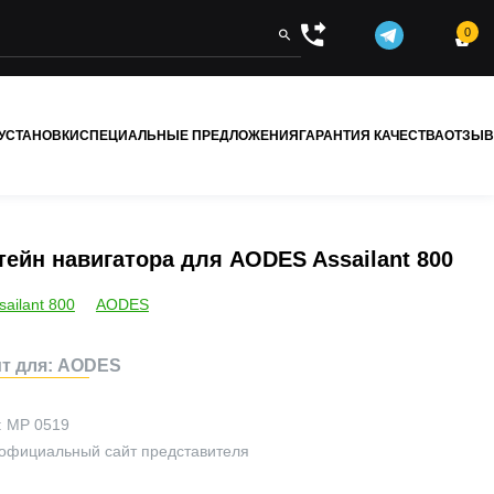
0


 УСТАНОВКИ
СПЕЦИАЛЬНЫЕ ПРЕДЛОЖЕНИЯ
ГАРАНТИЯ КАЧЕСТВА
ОТЗЫ
ейн навигатора для AODES Assailant 800
sailant 800
AODES
т для: AODES
:
MP 0519
официальный сайт представителя