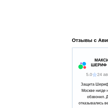
Отзывы с Ави
МАКСИ
ШЕРИФ 
5.0
24 ав
Защита Шериф 
Москве нигде 
обзвонил. 
отказывались ве