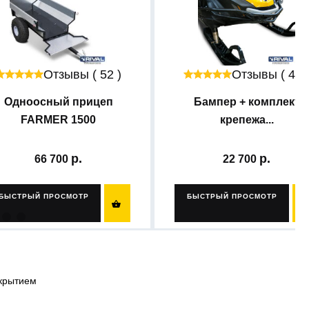
Отзывы ( 52 )
Отзывы ( 42 
Одноосный прицеп
Бампер + комплект
FARMER 1500
крепежа...
66 700
22 700
БЫСТРЫЙ ПРОСМОТР
БЫСТРЫЙ ПРОСМОТР

окрытием