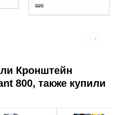
еще


ели Кронштейн
nt 800, также купили