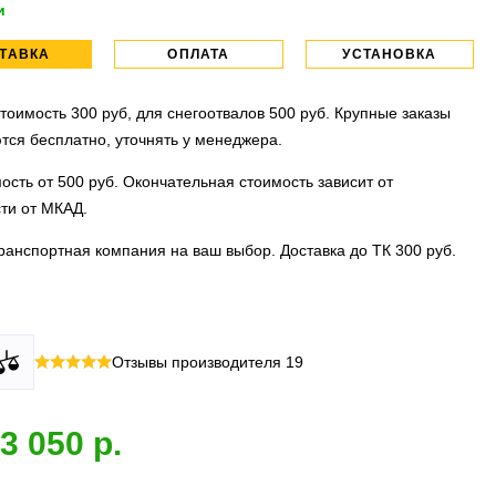
и
ТАВКА
ОПЛАТА
УСТАНОВКА
тоимость 300 руб, для снегоотвалов 500 руб. Крупные заказы
тся бесплатно, уточнять у менеджера.
ость от 500 руб. Окончательная стоимость зависит от
ти от МКАД.
ранспортная компания на ваш выбор. Доставка до ТК 300 руб.
 все виды оплаты в том числе переводы и СПБ. Для
тановочных центра:г. Москва, ул. Привольная д 2, стр.4 и
Отзывы производителя
19
их лиц можно оплатить по счету.
вка, ул.Московская д 7.
 МО
ллиона
оплата по факту получения. Можно распаковать и
установок.
3 050
 товар.
 акция:
скидка 25%
на установку при покупке порогов.
и:
оплата производится до момента отгрузки в ТК.