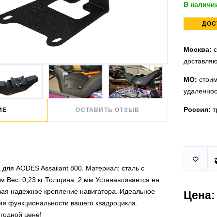
В наличи
ДОС
Москва:
с
доставляю
МО:
стоим
удаленнос
Россия:
т
ИЕ
ОСТАВИТЬ ОТЗЫВ
Принимаем
У нас 2 ус

юридическ
п.Немчино
для AODES Assailant 800. Материал: сталь с
Москва и
Более
ми
 Вес: 0,23 кг Толщина: 2 мм Устанавливается на
проверить
вая надежное крепление навигатора. Идеальное
Цена:
Действует
я функциональности вашего квадроцикла.
По Росси
ыгодной цене!