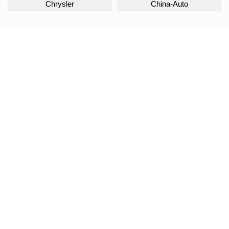
Chrysler
China-Auto
Citroen
Daewoo
Daihatsu
Datsun
Dodge
DongFeng
Doninvest
DW Hower
EVOLUTE
Exeed
FAW
Fiat
Ford
Foton
GAC
Geely