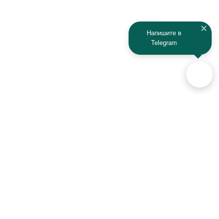
Kaiyi
Kamaz
Напишите в
Telegram
KAYO
Kawasaki
KTM
Lada
Land Rover
Lamborghini
Lexus
Lifan
Lancia
Lincoln
Аксессуары для автомобилей
и техники активного отдыха
Luxgen
Lynx
+7 (925) 941-33-00
MAN
Maserati
Контакты