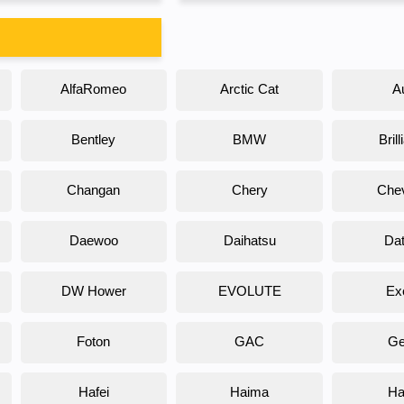
AlfaRomeo
Arctic Cat
A
Bentley
BMW
Bril
Changan
Chery
Chev
Daewoo
Daihatsu
Da
DW Hower
EVOLUTE
Ex
Foton
GAC
Ge
Hafei
Haima
Ha