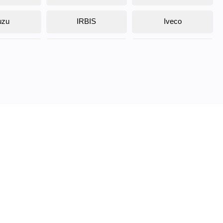
uzu
IRBIS
Iveco
ia
Kaiyi
Kamaz
ada
Land Rover
Lamborghini
coln
Luxgen
Lynx
MG
Mercedes
Mini
DES
Omoda
Opel
sche
Ravon
Range Rover
ver
Saab
Seat