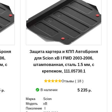
Броня
Защита картера и КПП АвтоБроня
06,
для Scion xB I FWD 2003-2006,
м, с
штампованная, сталь 1.5 мм, с
крепежом, 111.05730.1
Отзывы ( 18 )
В наличии
5
5 235
Марка
Scion
Модель
xB
Поколение
I