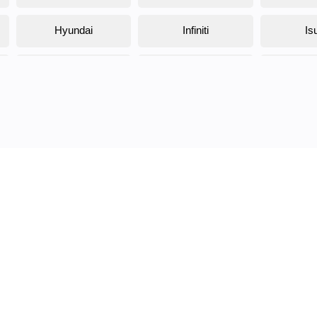
Hyundai
Infiniti
Is
Jaguar
Jeep
K
Kawasaki
KTM
L
Lifan
Lancia
Lin
Maserati
Mazda
MOTOLAND
Nissan
O
Plymouth
Polaris
Por
Renault
Rolls-Royce
Ro